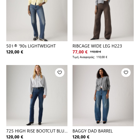
501® '90s LIGHTWEIGHT
RIBCAGE WIDE LEG H223
120,00 €
77,00 €
110,00 €
Τιμή Αναφοράς:
110,00 €
725 HIGH RISE BOOTCUT BLUE
BAGGY DAD BARREL
WAV
120,00 €
120,00 €