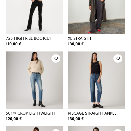
725 HIGH RISE BOOTCUT
XL STRAIGHT
110,00 €
130,00 €
501® CROP LIGHTWEIGHT
RIBCAGE STRAIGHT ANKLE
DARK INDIGO - WORN IN
120,00 €
130,00 €