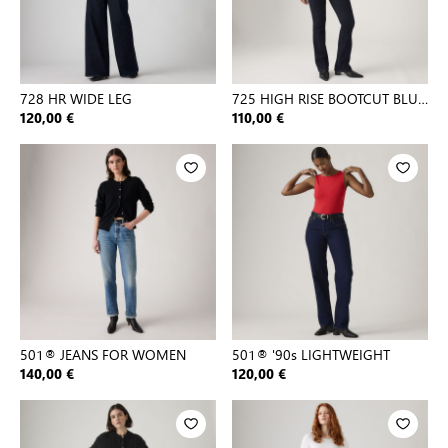
728 HR WIDE LEG
725 HIGH RISE BOOTCUT BLUE
WAV
120,00 €
110,00 €
501® JEANS FOR WOMEN
501® '90s LIGHTWEIGHT
140,00 €
120,00 €