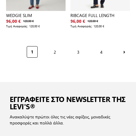
WEDGIE SLIM
RIBCAGE FULL LENGTH
96,00 €
120,00 €
96,00 €
120,00 €
Τιμή Αναφοράς:
120,00 €
Τιμή Αναφοράς:
120,00 €
2
3
4
1
Σελίδα
Σελίδα
Σελίδα
Διαβάζετε αυτή τη στιγμή τη σελίδα
ΕΓΓΡΑΦΕΙΤΕ ΣΤΟ NEWSLETTER ΤΗΣ
LEVI'S®
Ανακαλύψτε πρώτοι όλες τις νέες αφίξεις, μοναδικές
προσφορές και πολλά άλλα.