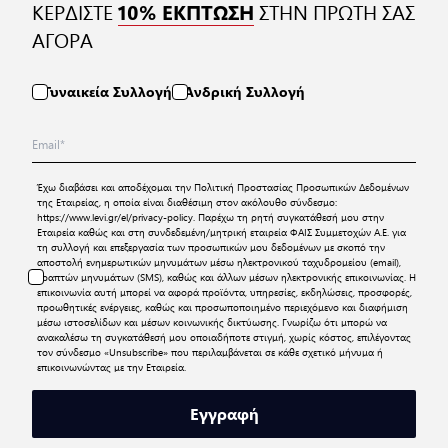
ΚΕΡΔΙΣΤΕ
ΣΤΗΝ ΠΡΩΤΗ ΣΑΣ
10% ΕΚΠΤΩΣΗ
ΑΓΟΡΑ
Γυναικεία Συλλογή
Ανδρική Συλλογή
Έχω διαβάσει και αποδέχομαι την
Πολιτική Προστασίας Προσωπικών Δεδομένων
της Εταιρείας, η οποία είναι διαθέσιμη στον ακόλουθο σύνδεσμο:
https://www.levi.gr/el/privacy-policy
. Παρέχω τη ρητή συγκατάθεσή μου στην
Εταιρεία καθώς και στη συνδεδεμένη/μητρική εταιρεία ΦΑΙΣ Συμμετοχών Α.Ε. για
τη συλλογή και επεξεργασία των προσωπικών μου δεδομένων με σκοπό την
αποστολή ενημερωτικών μηνυμάτων μέσω ηλεκτρονικού ταχυδρομείου (email),
γραπτών μηνυμάτων (SMS), καθώς και άλλων μέσων ηλεκτρονικής επικοινωνίας. Η
επικοινωνία αυτή μπορεί να αφορά προϊόντα, υπηρεσίες, εκδηλώσεις, προσφορές,
προωθητικές ενέργειες, καθώς και προσωποποιημένο περιεχόμενο και διαφήμιση
μέσω ιστοσελίδων και μέσων κοινωνικής δικτύωσης. Γνωρίζω ότι μπορώ να
ανακαλέσω τη συγκατάθεσή μου οποιαδήποτε στιγμή, χωρίς κόστος, επιλέγοντας
τον σύνδεσμο «Unsubscribe» που περιλαμβάνεται σε κάθε σχετικό μήνυμα ή
επικοινωνώντας με την Εταιρεία.
Εγγραφή