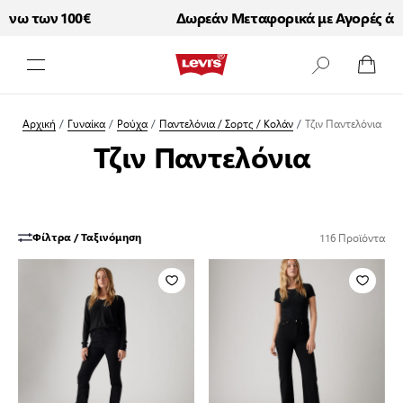
των 100€
Δωρεάν Μεταφορικά με Αγορές άνω τω
Μετάβαση στο περιεχόμενο
Αρχική
/
Γυναίκα
/
Ρούχα
/
Παντελόνια / Σορτς / Κολάν
/
Τζιν Παντελόνια
Τζιν Παντελόνια
116
Προϊόντα
Φίλτρα / Ταξινόμηση