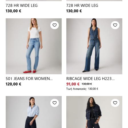
728 HR WIDE LEG
728 HR WIDE LEG
130,00 €
130,00 €
501 JEANS FOR WOMEN
RIBCAGE WIDE LEG H223
HOLLOW DAY
DARK INDIGO - WORN IN
120,00 €
91,00 €
130,00 €
Τιμή Αναφοράς:
130,00 €