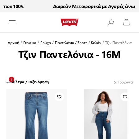
των 100€
Δωρεάν Μεταφορικά με Αγορές άνω τω
Μετάβαση στο περιεχόμενο
Αρχική
/
Γυναίκα
/
Ρούχα
/
Παντελόνια / Σορτς / Κολάν
/
Τζιν Παντελόνια
Τζιν Παντελόνια - 16M
1
5
Προϊόντα
Φίλτρα / Ταξινόμηση