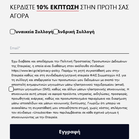
ΚΕΡΔΙΣΤΕ
ΣΤΗΝ ΠΡΩΤΗ ΣΑΣ
10% ΕΚΠΤΩΣΗ
ΑΓΟΡΑ
Γυναικεία Συλλογή
Ανδρική Συλλογή
Έχω διαβάσει και αποδέχομαι την
Πολιτική Προστασίας Προσωπικών Δεδομένων
της Εταιρείας, η οποία είναι διαθέσιμη στον ακόλουθο σύνδεσμο:
https://www.levi.gr/el/privacy-policy
. Παρέχω τη ρητή συγκατάθεσή μου στην
Εταιρεία καθώς και στη συνδεδεμένη/μητρική εταιρεία ΦΑΙΣ Συμμετοχών Α.Ε. για
τη συλλογή και επεξεργασία των προσωπικών μου δεδομένων με σκοπό την
αποστολή ενημερωτικών μηνυμάτων μέσω ηλεκτρονικού ταχυδρομείου (email),
γραπτών μηνυμάτων (SMS), καθώς και άλλων μέσων ηλεκτρονικής επικοινωνίας. Η
επικοινωνία αυτή μπορεί να αφορά προϊόντα, υπηρεσίες, εκδηλώσεις, προσφορές,
προωθητικές ενέργειες, καθώς και προσωποποιημένο περιεχόμενο και διαφήμιση
μέσω ιστοσελίδων και μέσων κοινωνικής δικτύωσης. Γνωρίζω ότι μπορώ να
ανακαλέσω τη συγκατάθεσή μου οποιαδήποτε στιγμή, χωρίς κόστος, επιλέγοντας
τον σύνδεσμο «Unsubscribe» που περιλαμβάνεται σε κάθε σχετικό μήνυμα ή
επικοινωνώντας με την Εταιρεία.
Εγγραφή