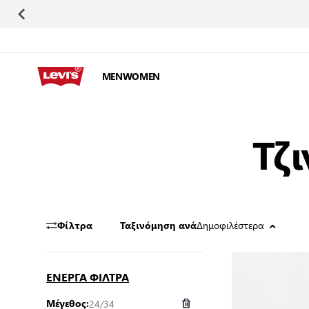
Μετάβαση στο περιεχόμενο
MEN
WOMEN
Τζι
Δημοφιλέστερα
Φίλτρα
Ταξινόμηση ανά
ΕΝΕΡΓΑ ΦΙΛΤΡΑ
24/34
Μέγεθος: