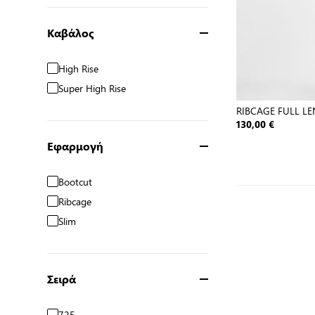
Καβάλος
High Rise
Super High Rise
RIBCAGE FULL L
WORN IN
130,00 €
Εφαρμογή
Bootcut
Ribcage
Slim
Σειρά
725