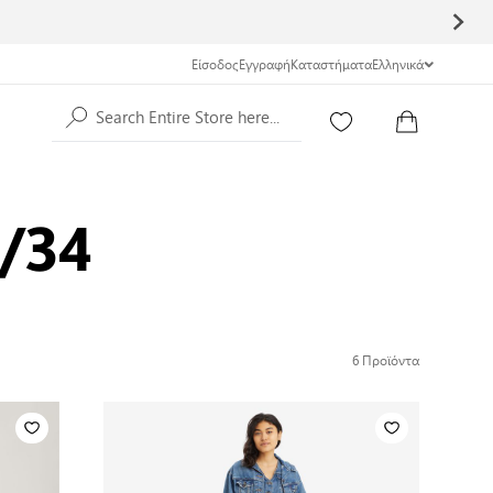
Είσοδος
Εγγραφή
Καταστήματα
Ελληνικά
Search Entire Store here...
4/34
6
Προϊόντα