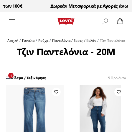
των 100€
Δωρεάν Μεταφορικά με Αγορές άνω τω
Μετάβαση στο περιεχόμενο
Αρχική
/
Γυναίκα
/
Ρούχα
/
Παντελόνια / Σορτς / Κολάν
/
Τζιν Παντελόνια
Τζιν Παντελόνια - 20M
1
5
Προϊόντα
Φίλτρα / Ταξινόμηση