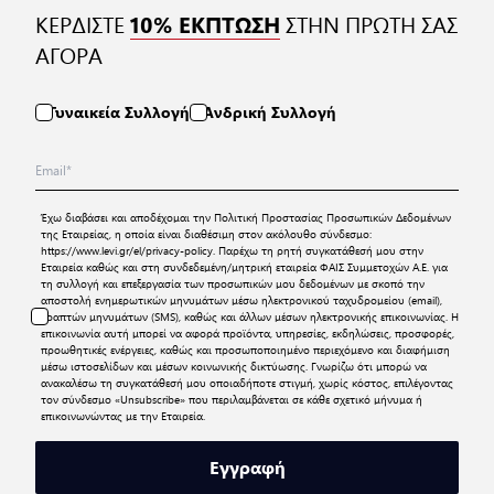
ΚΕΡΔΙΣΤΕ
ΣΤΗΝ ΠΡΩΤΗ ΣΑΣ
10% ΕΚΠΤΩΣΗ
ΑΓΟΡΑ
Γυναικεία Συλλογή
Ανδρική Συλλογή
Έχω διαβάσει και αποδέχομαι την
Πολιτική Προστασίας Προσωπικών Δεδομένων
της Εταιρείας, η οποία είναι διαθέσιμη στον ακόλουθο σύνδεσμο:
https://www.levi.gr/el/privacy-policy
. Παρέχω τη ρητή συγκατάθεσή μου στην
Εταιρεία καθώς και στη συνδεδεμένη/μητρική εταιρεία ΦΑΙΣ Συμμετοχών Α.Ε. για
τη συλλογή και επεξεργασία των προσωπικών μου δεδομένων με σκοπό την
αποστολή ενημερωτικών μηνυμάτων μέσω ηλεκτρονικού ταχυδρομείου (email),
γραπτών μηνυμάτων (SMS), καθώς και άλλων μέσων ηλεκτρονικής επικοινωνίας. Η
επικοινωνία αυτή μπορεί να αφορά προϊόντα, υπηρεσίες, εκδηλώσεις, προσφορές,
προωθητικές ενέργειες, καθώς και προσωποποιημένο περιεχόμενο και διαφήμιση
μέσω ιστοσελίδων και μέσων κοινωνικής δικτύωσης. Γνωρίζω ότι μπορώ να
ανακαλέσω τη συγκατάθεσή μου οποιαδήποτε στιγμή, χωρίς κόστος, επιλέγοντας
τον σύνδεσμο «Unsubscribe» που περιλαμβάνεται σε κάθε σχετικό μήνυμα ή
επικοινωνώντας με την Εταιρεία.
Εγγραφή