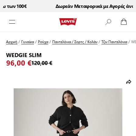
ω των 100€
Δωρεάν Μεταφορικά με Αγορές άνω τ
Μετάβαση στο περιεχόμενο
Αρχική
/
Γυναίκα
/
Ρούχα
/
Παντελόνια / Σορτς / Κολάν
/
Τζιν Παντελόνια
/
WE
WEDGIE SLIM
96,00 €
120,00 €