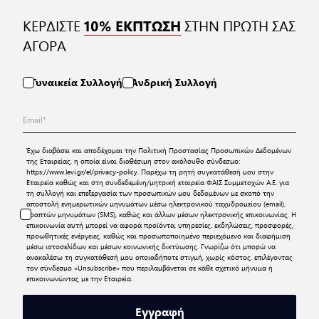
ΚΕΡΔΙΣΤΕ
ΣΤΗΝ ΠΡΩΤΗ ΣΑΣ
10% ΕΚΠΤΩΣΗ
ΑΓΟΡΑ
Γυναικεία Συλλογή
Ανδρική Συλλογή
Έχω διαβάσει και αποδέχομαι την
Πολιτική Προστασίας Προσωπικών Δεδομένων
της Εταιρείας, η οποία είναι διαθέσιμη στον ακόλουθο σύνδεσμο:
https://www.levi.gr/el/privacy-policy
. Παρέχω τη ρητή συγκατάθεσή μου στην
Εταιρεία καθώς και στη συνδεδεμένη/μητρική εταιρεία ΦΑΙΣ Συμμετοχών Α.Ε. για
τη συλλογή και επεξεργασία των προσωπικών μου δεδομένων με σκοπό την
αποστολή ενημερωτικών μηνυμάτων μέσω ηλεκτρονικού ταχυδρομείου (email),
γραπτών μηνυμάτων (SMS), καθώς και άλλων μέσων ηλεκτρονικής επικοινωνίας. Η
επικοινωνία αυτή μπορεί να αφορά προϊόντα, υπηρεσίες, εκδηλώσεις, προσφορές,
προωθητικές ενέργειες, καθώς και προσωποποιημένο περιεχόμενο και διαφήμιση
μέσω ιστοσελίδων και μέσων κοινωνικής δικτύωσης. Γνωρίζω ότι μπορώ να
ανακαλέσω τη συγκατάθεσή μου οποιαδήποτε στιγμή, χωρίς κόστος, επιλέγοντας
τον σύνδεσμο «Unsubscribe» που περιλαμβάνεται σε κάθε σχετικό μήνυμα ή
επικοινωνώντας με την Εταιρεία.
Εγγραφή