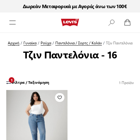
Δωρεάν Μεταφορικά με Αγορές άνω των 100€
Μετάβαση στο περιεχόμενο
Αρχική
/
Γυναίκα
/
Ρούχα
/
Παντελόνια / Σορτς / Κολάν
/
Τζιν Παντελόνια
Τζιν Παντελόνια - 16
1
1
Προϊόν
Φίλτρα / Ταξινόμηση