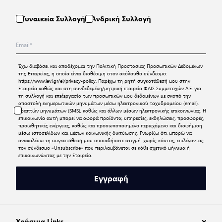
Γυναικεία Συλλογή
Ανδρική Συλλογή
Έχω διαβάσει και αποδέχομαι την
Πολιτική Προστασίας Προσωπικών Δεδομένων
της Εταιρείας, η οποία είναι διαθέσιμη στον ακόλουθο σύνδεσμο:
https://www.levi.gr/el/privacy-policy
. Παρέχω τη ρητή συγκατάθεσή μου στην
Εταιρεία καθώς και στη συνδεδεμένη/μητρική εταιρεία ΦΑΙΣ Συμμετοχών Α.Ε. για
τη συλλογή και επεξεργασία των προσωπικών μου δεδομένων με σκοπό την
αποστολή ενημερωτικών μηνυμάτων μέσω ηλεκτρονικού ταχυδρομείου (email),
γραπτών μηνυμάτων (SMS), καθώς και άλλων μέσων ηλεκτρονικής επικοινωνίας. Η
επικοινωνία αυτή μπορεί να αφορά προϊόντα, υπηρεσίες, εκδηλώσεις, προσφορές,
προωθητικές ενέργειες, καθώς και προσωποποιημένο περιεχόμενο και διαφήμιση
μέσω ιστοσελίδων και μέσων κοινωνικής δικτύωσης. Γνωρίζω ότι μπορώ να
ανακαλέσω τη συγκατάθεσή μου οποιαδήποτε στιγμή, χωρίς κόστος, επιλέγοντας
τον σύνδεσμο «Unsubscribe» που περιλαμβάνεται σε κάθε σχετικό μήνυμα ή
επικοινωνώντας με την Εταιρεία.
Εγγραφή
Χρήσιμα Links