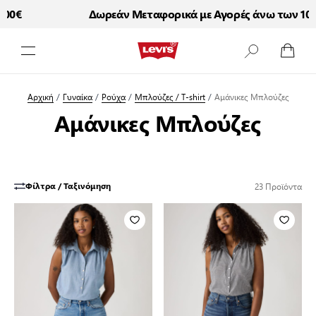
€
Δωρεάν Μεταφορικά με Αγορές άνω των 100€
Μετάβαση στο περιεχόμενο
Αρχική
/
Γυναίκα
/
Ρούχα
/
Μπλούζες / T-shirt
/
Αμάνικες Μπλούζες
Αμάνικες Μπλούζες
23
Προϊόντα
Φίλτρα / Ταξινόμηση