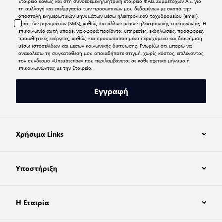
Εταιρεία καθώς και στη συνδεδεμένη/μητρική εταιρεία ΦΑΙΣ Συμμετοχών Α.Ε. για
τη συλλογή και επεξεργασία των προσωπικών μου δεδομένων με σκοπό την
αποστολή ενημερωτικών μηνυμάτων μέσω ηλεκτρονικού ταχυδρομείου (email),
γραπτών μηνυμάτων (SMS), καθώς και άλλων μέσων ηλεκτρονικής επικοινωνίας. Η
επικοινωνία αυτή μπορεί να αφορά προϊόντα, υπηρεσίες, εκδηλώσεις, προσφορές,
προωθητικές ενέργειες, καθώς και προσωποποιημένο περιεχόμενο και διαφήμιση
μέσω ιστοσελίδων και μέσων κοινωνικής δικτύωσης. Γνωρίζω ότι μπορώ να
ανακαλέσω τη συγκατάθεσή μου οποιαδήποτε στιγμή, χωρίς κόστος, επιλέγοντας
τον σύνδεσμο «Unsubscribe» που περιλαμβάνεται σε κάθε σχετικό μήνυμα ή
επικοινωνώντας με την Εταιρεία.
Εγγραφή
Χρήσιμα Links
Υποστήριξη
Η Εταιρία