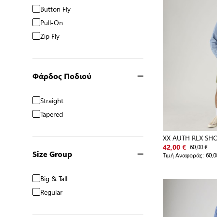
Button Fly
Pull-On
Zip Fly
Φάρδος Ποδιού
Straight
Tapered
XX AUTH RLX SHO
60,00 €
42,00 €
Size Group
Τιμή Αναφοράς:
60,0
Big & Tall
Regular