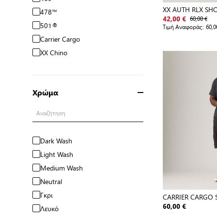
XX AUTH RLX SHO
478™
60,00 €
42,00 €
501®
Τιμή Αναφοράς:
60,0
Carrier Cargo
XX Chino
Χρώμα
Αναζήτηση
Dark Wash
Light Wash
Medium Wash
Neutral
Γκρι
CARRIER CARGO 
60,00 €
Λευκό