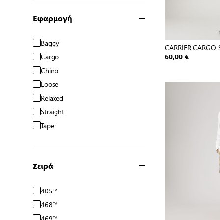
Εφαρμογή
Baggy
CARRIER CARGO 
Cargo
60,00 €
Chino
Loose
Relaxed
Straight
Taper
Σειρά
405™
468™
469™