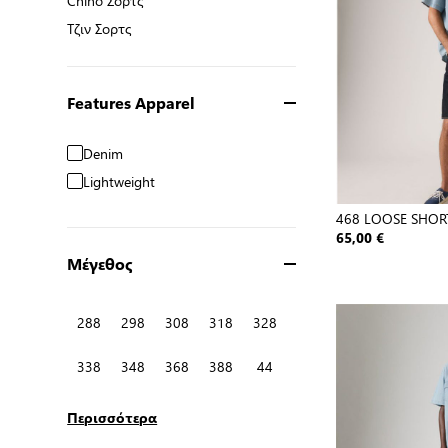
Chino Σορτς
Chino Σορτς
Τζιν Σορτς
Τζιν Σορτς
Features Apparel
Denim
Lightweight
468 LOOSE SHOR
65,00 €
Μέγεθος
288
298
308
318
328
338
348
368
388
44
Περισσότερα