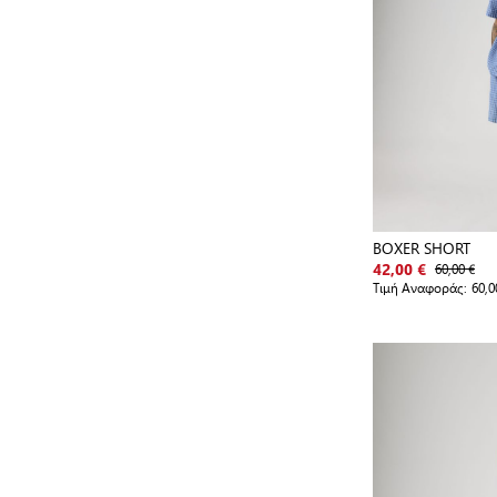
BOXER SHORT
60,00 €
42,00 €
Τιμή Αναφοράς:
60,0