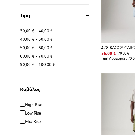
Τιμή
30,00 €
-
40,00 €
40,00 €
-
50,00 €
478 BAGGY CARG
50,00 €
-
60,00 €
WORN IN
70,00 €
56,00 €
60,00 €
-
70,00 €
Τιμή Αναφοράς:
70,0
90,00 €
-
100,00 €
Καβάλος
High Rise
Low Rise
Mid Rise