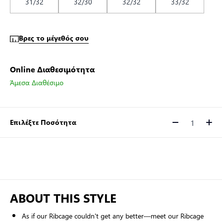
31/32
32/30
32/32
33/32
Βρες το μέγεθός σου
Online Διαθεσιμότητα
Άμεσα Διαθέσιμο
Επιλέξτε Ποσότητα
Ποσότητα
ABOUT THIS STYLE
As if our Ribcage couldn't get any better—meet our Ribcage