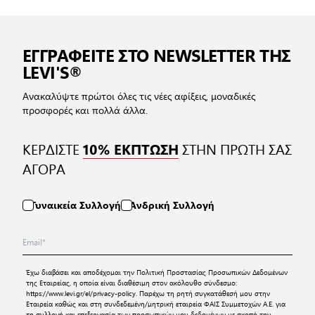
ΕΓΓΡΑΦΕΙΤΕ ΣΤΟ NEWSLETTER ΤΗΣ
LEVI'S®
Ανακαλύψτε πρώτοι όλες τις νέες αφίξεις, μοναδικές
προσφορές και πολλά άλλα.
ΚΕΡΔΙΣΤΕ
ΣΤΗΝ ΠΡΩΤΗ ΣΑΣ
10% ΕΚΠΤΩΣΗ
ΑΓΟΡΑ
Γυναικεία Συλλογή
Ανδρική Συλλογή
Έχω διαβάσει και αποδέχομαι την
Πολιτική Προστασίας Προσωπικών Δεδομένων
της Εταιρείας, η οποία είναι διαθέσιμη στον ακόλουθο σύνδεσμο:
https://www.levi.gr/el/privacy-policy
. Παρέχω τη ρητή συγκατάθεσή μου στην
Εταιρεία καθώς και στη συνδεδεμένη/μητρική εταιρεία ΦΑΙΣ Συμμετοχών Α.Ε. για
τη συλλογή και επεξεργασία των προσωπικών μου δεδομένων με σκοπό την