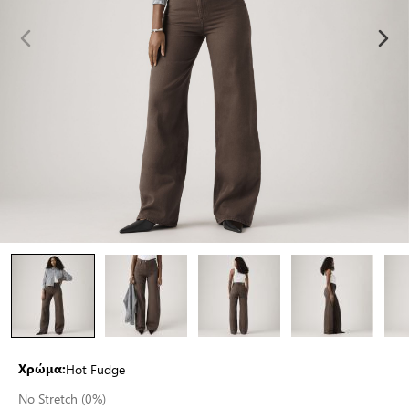
Hot Fudge
Χρώμα:
No Stretch (0%)