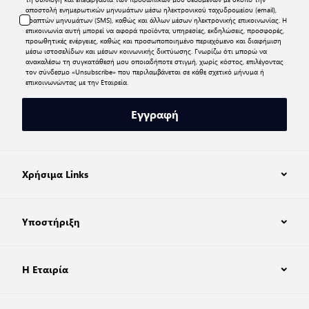
αποστολή ενημερωτικών μηνυμάτων μέσω ηλεκτρονικού ταχυδρομείου (email),
γραπτών μηνυμάτων (SMS), καθώς και άλλων μέσων ηλεκτρονικής επικοινωνίας. Η
επικοινωνία αυτή μπορεί να αφορά προϊόντα, υπηρεσίες, εκδηλώσεις, προσφορές,
προωθητικές ενέργειες, καθώς και προσωποποιημένο περιεχόμενο και διαφήμιση
μέσω ιστοσελίδων και μέσων κοινωνικής δικτύωσης. Γνωρίζω ότι μπορώ να
ανακαλέσω τη συγκατάθεσή μου οποιαδήποτε στιγμή, χωρίς κόστος, επιλέγοντας
τον σύνδεσμο «Unsubscribe» που περιλαμβάνεται σε κάθε σχετικό μήνυμα ή
επικοινωνώντας με την Εταιρεία.
Εγγραφή
Χρήσιμα Links
Υποστήριξη
Η Εταιρία