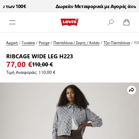
 των 100€
Δωρεάν Μεταφορικά με Αγορές άνω τω
Μετάβαση στο περιεχόμενο
Αρχική
/
Γυναίκα
/
Ρούχα
/
Παντελόνια / Σορτς / Κολάν
/
Τζιν Παντελόνια
/
RI
RIBCAGE WIDE LEG H223
77,00 €
110,00 €
Τιμή Αναφοράς:
110,00 €