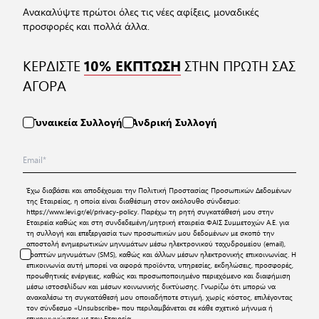
Ανακαλύψτε πρώτοι όλες τις νέες αφίξεις, μοναδικές
προσφορές και πολλά άλλα.
ΚΕΡΔΙΣΤΕ
ΣΤΗΝ ΠΡΩΤΗ ΣΑΣ
10% ΕΚΠΤΩΣΗ
ΑΓΟΡΑ
Γυναικεία Συλλογή
Ανδρική Συλλογή
Έχω διαβάσει και αποδέχομαι την
Πολιτική Προστασίας Προσωπικών Δεδομένων
της Εταιρείας, η οποία είναι διαθέσιμη στον ακόλουθο σύνδεσμο:
https://www.levi.gr/el/privacy-policy
. Παρέχω τη ρητή συγκατάθεσή μου στην
Εταιρεία καθώς και στη συνδεδεμένη/μητρική εταιρεία ΦΑΙΣ Συμμετοχών Α.Ε. για
τη συλλογή και επεξεργασία των προσωπικών μου δεδομένων με σκοπό την
αποστολή ενημερωτικών μηνυμάτων μέσω ηλεκτρονικού ταχυδρομείου (email),
γραπτών μηνυμάτων (SMS), καθώς και άλλων μέσων ηλεκτρονικής επικοινωνίας. Η
επικοινωνία αυτή μπορεί να αφορά προϊόντα, υπηρεσίες, εκδηλώσεις, προσφορές,
προωθητικές ενέργειες, καθώς και προσωποποιημένο περιεχόμενο και διαφήμιση
μέσω ιστοσελίδων και μέσων κοινωνικής δικτύωσης. Γνωρίζω ότι μπορώ να
ανακαλέσω τη συγκατάθεσή μου οποιαδήποτε στιγμή, χωρίς κόστος, επιλέγοντας
τον σύνδεσμο «Unsubscribe» που περιλαμβάνεται σε κάθε σχετικό μήνυμα ή
επικοινωνώντας με την Εταιρεία.