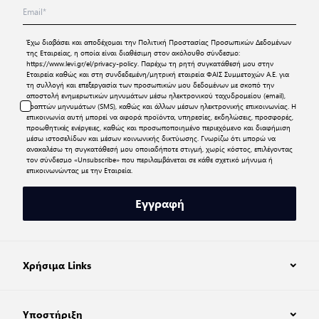
Έχω διαβάσει και αποδέχομαι την
Πολιτική Προστασίας Προσωπικών Δεδομένων
της Εταιρείας, η οποία είναι διαθέσιμη στον ακόλουθο σύνδεσμο:
https://www.levi.gr/el/privacy-policy
. Παρέχω τη ρητή συγκατάθεσή μου στην
Εταιρεία καθώς και στη συνδεδεμένη/μητρική εταιρεία ΦΑΙΣ Συμμετοχών Α.Ε. για
τη συλλογή και επεξεργασία των προσωπικών μου δεδομένων με σκοπό την
αποστολή ενημερωτικών μηνυμάτων μέσω ηλεκτρονικού ταχυδρομείου (email),
γραπτών μηνυμάτων (SMS), καθώς και άλλων μέσων ηλεκτρονικής επικοινωνίας. Η
επικοινωνία αυτή μπορεί να αφορά προϊόντα, υπηρεσίες, εκδηλώσεις, προσφορές,
προωθητικές ενέργειες, καθώς και προσωποποιημένο περιεχόμενο και διαφήμιση
μέσω ιστοσελίδων και μέσων κοινωνικής δικτύωσης. Γνωρίζω ότι μπορώ να
ανακαλέσω τη συγκατάθεσή μου οποιαδήποτε στιγμή, χωρίς κόστος, επιλέγοντας
τον σύνδεσμο «Unsubscribe» που περιλαμβάνεται σε κάθε σχετικό μήνυμα ή
επικοινωνώντας με την Εταιρεία.
Εγγραφή
Χρήσιμα Links
Υποστήριξη