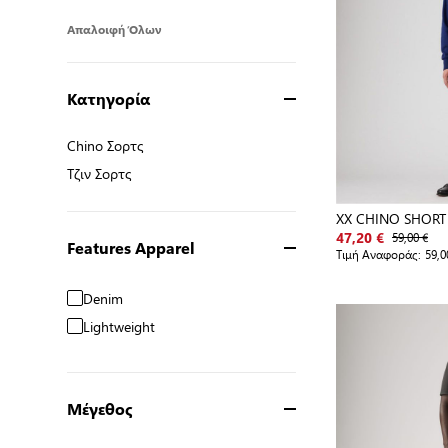
Απαλοιφή Όλων
Κατηγορία
Chino Σορτς
Chino Σορτς
Τζιν Σορτς
Τζιν Σορτς
XX CHINO SHORT 
59,00 €
47,20 €
Features Apparel
Τιμή Αναφοράς:
59,0
Denim
Lightweight
Μέγεθος