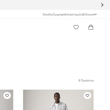
Είσοδος
Εγγραφή
Καταστήματα
Ελληνικά
Search Entire Store here...
8
Προϊόντα