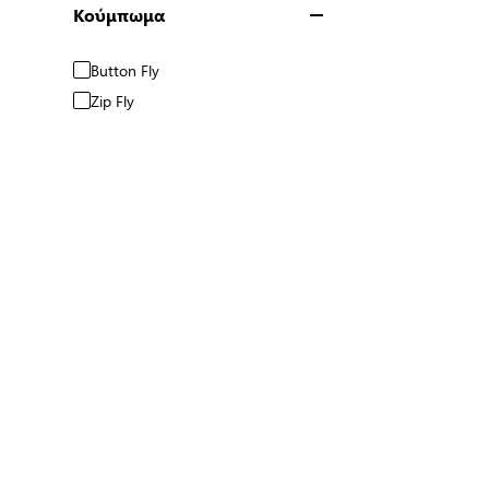
Κούμπωμα
Button Fly
Zip Fly
Φάρδος Ποδιού
Tapered