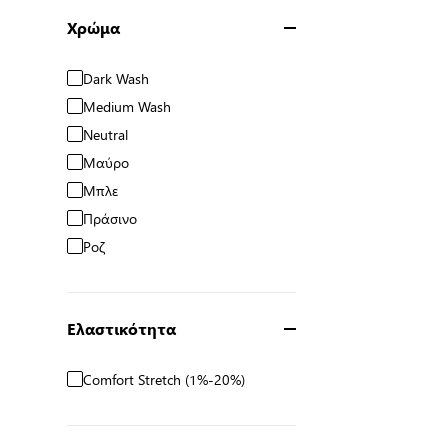
Χρώμα
Dark Wash
Medium Wash
Neutral
Μαύρο
Μπλε
Πράσινο
Ροζ
Ελαστικότητα
Comfort Stretch (1%-20%)