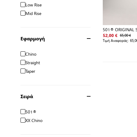
Low Rise
Mid Rise
501® ORIGINAL 
65,00 €
52,00 €
Εφαρμογή
Τιμή Αναφοράς:
65,0
Chino
Straight
Taper
Σειρά
501®
XX Chino