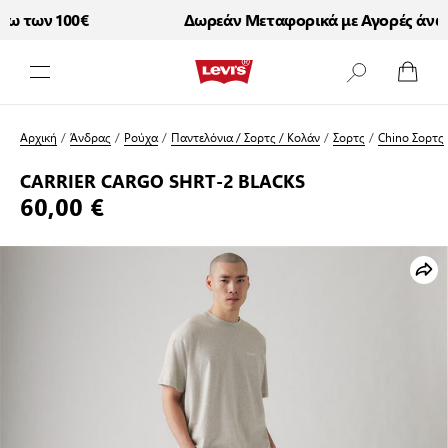
 των 100€
Δωρεάν Μεταφορικά με Αγορές άνω τ
Μετάβαση στο περιεχόμενο
Αρχική
/
Άνδρας
/
Ρούχα
/
Παντελόνια / Σορτς / Κολάν
/
Σορτς
/
Chino Σορτς
CARRIER CARGO SHRT-2 BLACKS
60,00 €