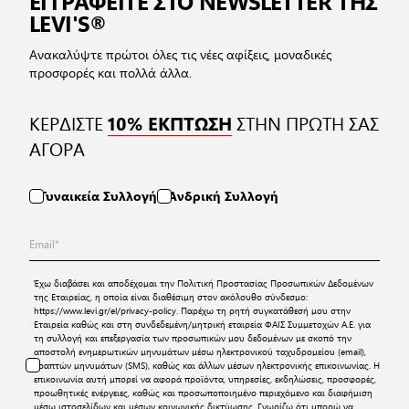
ΕΓΓΡΑΦΕΙΤΕ ΣΤΟ NEWSLETTER ΤΗΣ
LEVI'S®
Ανακαλύψτε πρώτοι όλες τις νέες αφίξεις, μοναδικές
προσφορές και πολλά άλλα.
ΚΕΡΔΙΣΤΕ
ΣΤΗΝ ΠΡΩΤΗ ΣΑΣ
10% ΕΚΠΤΩΣΗ
ΑΓΟΡΑ
Γυναικεία Συλλογή
Ανδρική Συλλογή
Έχω διαβάσει και αποδέχομαι την
Πολιτική Προστασίας Προσωπικών Δεδομένων
της Εταιρείας, η οποία είναι διαθέσιμη στον ακόλουθο σύνδεσμο:
https://www.levi.gr/el/privacy-policy
. Παρέχω τη ρητή συγκατάθεσή μου στην
Εταιρεία καθώς και στη συνδεδεμένη/μητρική εταιρεία ΦΑΙΣ Συμμετοχών Α.Ε. για
τη συλλογή και επεξεργασία των προσωπικών μου δεδομένων με σκοπό την
αποστολή ενημερωτικών μηνυμάτων μέσω ηλεκτρονικού ταχυδρομείου (email),
γραπτών μηνυμάτων (SMS), καθώς και άλλων μέσων ηλεκτρονικής επικοινωνίας. Η
επικοινωνία αυτή μπορεί να αφορά προϊόντα, υπηρεσίες, εκδηλώσεις, προσφορές,
προωθητικές ενέργειες, καθώς και προσωποποιημένο περιεχόμενο και διαφήμιση
μέσω ιστοσελίδων και μέσων κοινωνικής δικτύωσης. Γνωρίζω ότι μπορώ να