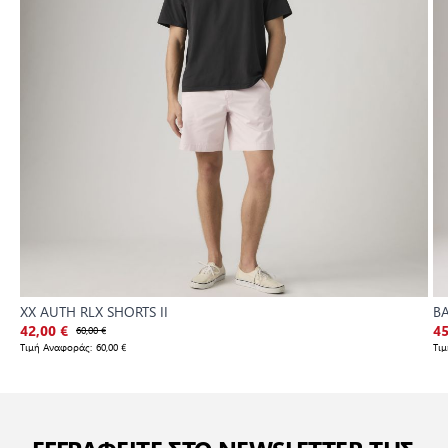
XX AUTH RLX SHORTS II
B
42,00 €
60,00 €
45
Τιμή Αναφοράς:
60,00 €
Τι