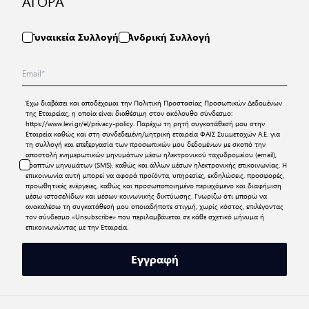
ΑΓΟΡΑ
Γυναικεία Συλλογή
Ανδρική Συλλογή
Έχω διαβάσει και αποδέχομαι την
Πολιτική Προστασίας Προσωπικών Δεδομένων
της Εταιρείας, η οποία είναι διαθέσιμη στον ακόλουθο σύνδεσμο:
https://www.levi.gr/el/privacy-policy
. Παρέχω τη ρητή συγκατάθεσή μου στην
Εταιρεία καθώς και στη συνδεδεμένη/μητρική εταιρεία ΦΑΙΣ Συμμετοχών Α.Ε. για
τη συλλογή και επεξεργασία των προσωπικών μου δεδομένων με σκοπό την
αποστολή ενημερωτικών μηνυμάτων μέσω ηλεκτρονικού ταχυδρομείου (email),
γραπτών μηνυμάτων (SMS), καθώς και άλλων μέσων ηλεκτρονικής επικοινωνίας. Η
επικοινωνία αυτή μπορεί να αφορά προϊόντα, υπηρεσίες, εκδηλώσεις, προσφορές,
προωθητικές ενέργειες, καθώς και προσωποποιημένο περιεχόμενο και διαφήμιση
μέσω ιστοσελίδων και μέσων κοινωνικής δικτύωσης. Γνωρίζω ότι μπορώ να
ανακαλέσω τη συγκατάθεσή μου οποιαδήποτε στιγμή, χωρίς κόστος, επιλέγοντας
τον σύνδεσμο «Unsubscribe» που περιλαμβάνεται σε κάθε σχετικό μήνυμα ή
επικοινωνώντας με την Εταιρεία.
Εγγραφή