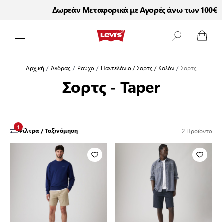
€
Δωρεάν Μεταφορικά με Αγορές άνω των 100€
Μετάβαση στο περιεχόμενο
Αρχική
/
Άνδρας
/
Ρούχα
/
Παντελόνια / Σορτς / Κολάν
/
Σορτς
Σορτς - Taper
1
2
Προϊόντα
Φίλτρα / Ταξινόμηση