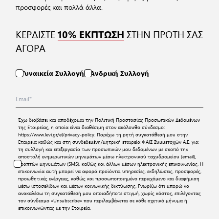
προσφορές και πολλά άλλα.
ΚΕΡΔΙΣΤΕ
ΣΤΗΝ ΠΡΩΤΗ ΣΑΣ
10% ΕΚΠΤΩΣΗ
ΑΓΟΡΑ
Γυναικεία Συλλογή
Ανδρική Συλλογή
Έχω διαβάσει και αποδέχομαι την
Πολιτική Προστασίας Προσωπικών Δεδομένων
της Εταιρείας, η οποία είναι διαθέσιμη στον ακόλουθο σύνδεσμο:
https://www.levi.gr/el/privacy-policy
. Παρέχω τη ρητή συγκατάθεσή μου στην
Εταιρεία καθώς και στη συνδεδεμένη/μητρική εταιρεία ΦΑΙΣ Συμμετοχών Α.Ε. για
τη συλλογή και επεξεργασία των προσωπικών μου δεδομένων με σκοπό την
αποστολή ενημερωτικών μηνυμάτων μέσω ηλεκτρονικού ταχυδρομείου (email),
γραπτών μηνυμάτων (SMS), καθώς και άλλων μέσων ηλεκτρονικής επικοινωνίας. Η
επικοινωνία αυτή μπορεί να αφορά προϊόντα, υπηρεσίες, εκδηλώσεις, προσφορές,
προωθητικές ενέργειες, καθώς και προσωποποιημένο περιεχόμενο και διαφήμιση
μέσω ιστοσελίδων και μέσων κοινωνικής δικτύωσης. Γνωρίζω ότι μπορώ να
ανακαλέσω τη συγκατάθεσή μου οποιαδήποτε στιγμή, χωρίς κόστος, επιλέγοντας
τον σύνδεσμο «Unsubscribe» που περιλαμβάνεται σε κάθε σχετικό μήνυμα ή
επικοινωνώντας με την Εταιρεία.