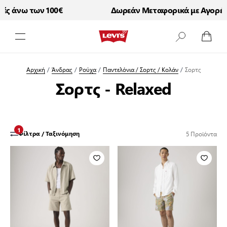
ς άνω των 100€
Δωρεάν Μεταφορικά με Αγορές 
Μετάβαση στο περιεχόμενο
Αρχική
/
Άνδρας
/
Ρούχα
/
Παντελόνια / Σορτς / Κολάν
/
Σορτς
Σορτς - Relaxed
1
5
Προϊόντα
Φίλτρα / Ταξινόμηση