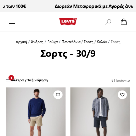
 των 100€
Δωρεάν Μεταφορικά με Αγορές άνω τ
Μετάβαση στο περιεχόμενο
Αρχική
/
Άνδρας
/
Ρούχα
/
Παντελόνια / Σορτς / Κολάν
/
Σορτς
Σορτς - 30/9
1
8
Προϊόντα
Φίλτρα / Ταξινόμηση