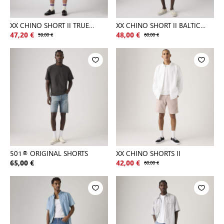
XX CHINO SHORT II TRUE
XX CHINO SHORT II BALTIC
CHINO L
NAVY
47,20 €
59,00 €
48,00 €
60,00 €
501® ORIGINAL SHORTS
XX CHINO SHORTS II
65,00 €
42,00 €
60,00 €