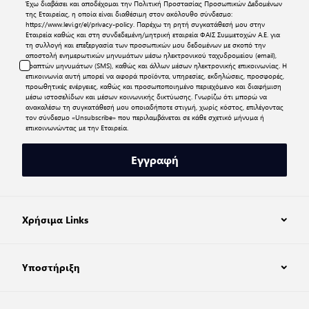
Έχω διαβάσει και αποδέχομαι την
Πολιτική Προστασίας Προσωπικών Δεδομένων
της Εταιρείας, η οποία είναι διαθέσιμη στον ακόλουθο σύνδεσμο:
https://www.levi.gr/el/privacy-policy
. Παρέχω τη ρητή συγκατάθεσή μου στην
Εταιρεία καθώς και στη συνδεδεμένη/μητρική εταιρεία ΦΑΙΣ Συμμετοχών Α.Ε. για
τη συλλογή και επεξεργασία των προσωπικών μου δεδομένων με σκοπό την
αποστολή ενημερωτικών μηνυμάτων μέσω ηλεκτρονικού ταχυδρομείου (email),
γραπτών μηνυμάτων (SMS), καθώς και άλλων μέσων ηλεκτρονικής επικοινωνίας. Η
επικοινωνία αυτή μπορεί να αφορά προϊόντα, υπηρεσίες, εκδηλώσεις, προσφορές,
προωθητικές ενέργειες, καθώς και προσωποποιημένο περιεχόμενο και διαφήμιση
μέσω ιστοσελίδων και μέσων κοινωνικής δικτύωσης. Γνωρίζω ότι μπορώ να
ανακαλέσω τη συγκατάθεσή μου οποιαδήποτε στιγμή, χωρίς κόστος, επιλέγοντας
τον σύνδεσμο «Unsubscribe» που περιλαμβάνεται σε κάθε σχετικό μήνυμα ή
επικοινωνώντας με την Εταιρεία.
Εγγραφή
Χρήσιμα Links
Υποστήριξη