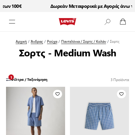
των 100€
Δωρεάν Μεταφορικά με Αγορές άνω τω
Μετάβαση στο περιεχόμενο
Αρχική
/
Άνδρας
/
Ρούχα
/
Παντελόνια / Σορτς / Κολάν
/
Σορτς
Σορτς - Medium Wash
1
3
Προϊόντα
Φίλτρα / Ταξινόμηση