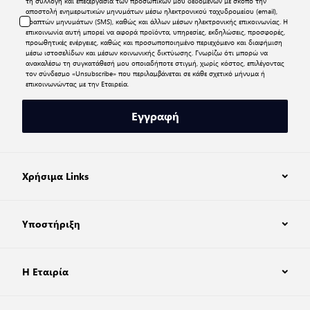
τη συλλογή και επεξεργασία των προσωπικών μου δεδομένων με σκοπό την
αποστολή ενημερωτικών μηνυμάτων μέσω ηλεκτρονικού ταχυδρομείου (email),
γραπτών μηνυμάτων (SMS), καθώς και άλλων μέσων ηλεκτρονικής επικοινωνίας. Η
επικοινωνία αυτή μπορεί να αφορά προϊόντα, υπηρεσίες, εκδηλώσεις, προσφορές,
προωθητικές ενέργειες, καθώς και προσωποποιημένο περιεχόμενο και διαφήμιση
μέσω ιστοσελίδων και μέσων κοινωνικής δικτύωσης. Γνωρίζω ότι μπορώ να
ανακαλέσω τη συγκατάθεσή μου οποιαδήποτε στιγμή, χωρίς κόστος, επιλέγοντας
τον σύνδεσμο «Unsubscribe» που περιλαμβάνεται σε κάθε σχετικό μήνυμα ή
επικοινωνώντας με την Εταιρεία.
Εγγραφή
Χρήσιμα Links
Υποστήριξη
Η Εταιρία