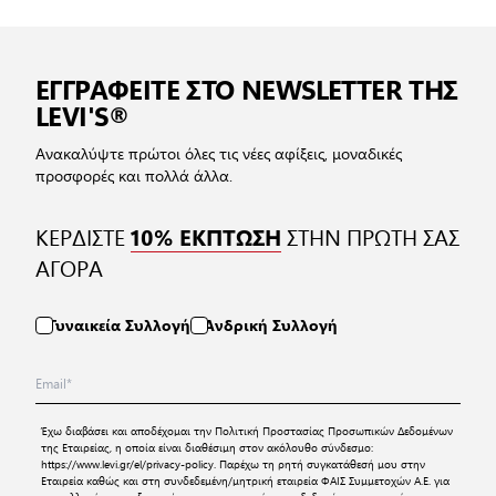
ΕΓΓΡΑΦΕΙΤΕ ΣΤΟ NEWSLETTER ΤΗΣ
LEVI'S®
Ανακαλύψτε πρώτοι όλες τις νέες αφίξεις, μοναδικές
προσφορές και πολλά άλλα.
ΚΕΡΔΙΣΤΕ
ΣΤΗΝ ΠΡΩΤΗ ΣΑΣ
10% ΕΚΠΤΩΣΗ
ΑΓΟΡΑ
Γυναικεία Συλλογή
Ανδρική Συλλογή
Έχω διαβάσει και αποδέχομαι την
Πολιτική Προστασίας Προσωπικών Δεδομένων
της Εταιρείας, η οποία είναι διαθέσιμη στον ακόλουθο σύνδεσμο:
https://www.levi.gr/el/privacy-policy
. Παρέχω τη ρητή συγκατάθεσή μου στην
Εταιρεία καθώς και στη συνδεδεμένη/μητρική εταιρεία ΦΑΙΣ Συμμετοχών Α.Ε. για