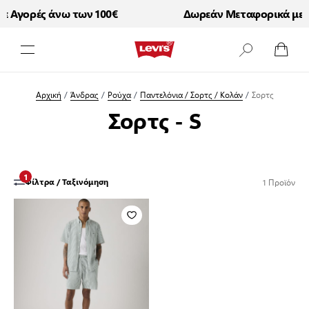
 Αγορές άνω των 100€
Δωρεάν Μεταφορικά με Α
Μετάβαση στο περιεχόμενο
Αρχική
/
Άνδρας
/
Ρούχα
/
Παντελόνια / Σορτς / Κολάν
/
Σορτς
Σορτς - S
1
1
Προϊόν
Φίλτρα / Ταξινόμηση