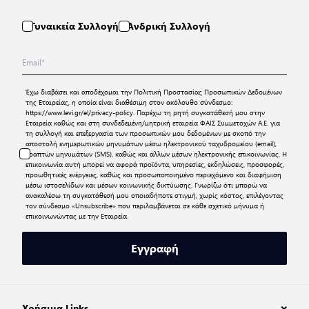
Γυναικεία Συλλογή
Ανδρική Συλλογή
Έχω διαβάσει και αποδέχομαι την
Πολιτική Προστασίας Προσωπικών Δεδομένων
της Εταιρείας, η οποία είναι διαθέσιμη στον ακόλουθο σύνδεσμο:
https://www.levi.gr/el/privacy-policy
. Παρέχω τη ρητή συγκατάθεσή μου στην
Εταιρεία καθώς και στη συνδεδεμένη/μητρική εταιρεία ΦΑΙΣ Συμμετοχών Α.Ε. για
τη συλλογή και επεξεργασία των προσωπικών μου δεδομένων με σκοπό την
αποστολή ενημερωτικών μηνυμάτων μέσω ηλεκτρονικού ταχυδρομείου (email),
γραπτών μηνυμάτων (SMS), καθώς και άλλων μέσων ηλεκτρονικής επικοινωνίας. Η
επικοινωνία αυτή μπορεί να αφορά προϊόντα, υπηρεσίες, εκδηλώσεις, προσφορές,
προωθητικές ενέργειες, καθώς και προσωποποιημένο περιεχόμενο και διαφήμιση
μέσω ιστοσελίδων και μέσων κοινωνικής δικτύωσης. Γνωρίζω ότι μπορώ να
ανακαλέσω τη συγκατάθεσή μου οποιαδήποτε στιγμή, χωρίς κόστος, επιλέγοντας
τον σύνδεσμο «Unsubscribe» που περιλαμβάνεται σε κάθε σχετικό μήνυμα ή
επικοινωνώντας με την Εταιρεία.
Εγγραφή
Χρήσιμα Links