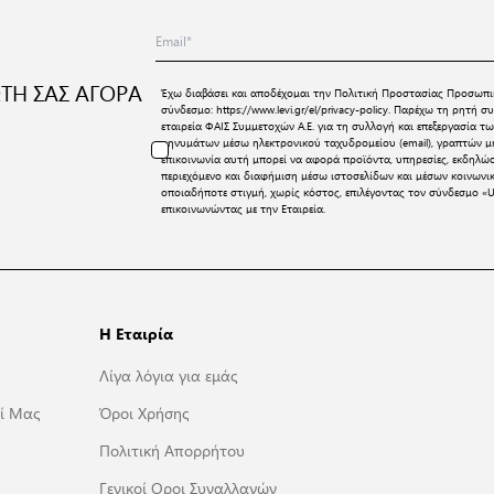
ΤΗ ΣΑΣ ΑΓΟΡΑ
Έχω διαβάσει και αποδέχομαι την
Πολιτική Προστασίας Προσωπι
σύνδεσμο:
https://www.levi.gr/el/privacy-policy
. Παρέχω τη ρητή συ
εταιρεία ΦΑΙΣ Συμμετοχών Α.Ε. για τη συλλογή και επεξεργασία
μηνυμάτων μέσω ηλεκτρονικού ταχυδρομείου (email), γραπτών μη
επικοινωνία αυτή μπορεί να αφορά προϊόντα, υπηρεσίες, εκδηλώ
περιεχόμενο και διαφήμιση μέσω ιστοσελίδων και μέσων κοινων
οποιαδήποτε στιγμή, χωρίς κόστος, επιλέγοντας τον σύνδεσμο «U
επικοινωνώντας με την Εταιρεία.
Η Εταιρία
Λίγα λόγια για εμάς
ί Μας
Όροι Χρήσης
Πολιτική Απορρήτου
Γενικοί Οροι Συναλλαγών