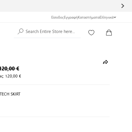
Είσοδος
Εγγραφή
Καταστήματα
Ελληνικά
Search Entire Store here...
120,00 €
ς:
120,00 €
TECH SKIRT