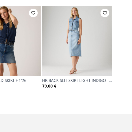
 SKIRT H1'26
HR BACK SLIT SKIRT LIGHT INDIGO -
ICON SKI
WORN IN
79,00 €
65,00 €