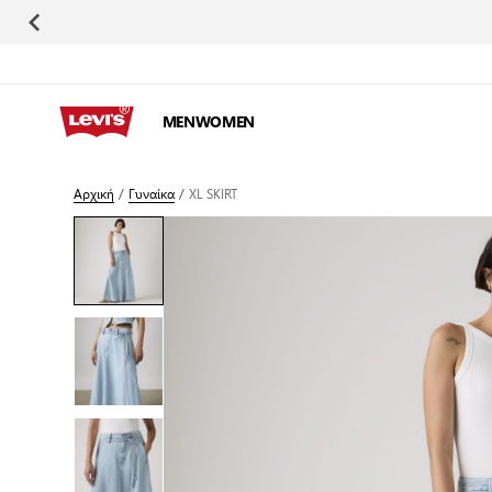
Μετάβαση στο περιεχόμενο
MEN
WOMEN
Αρχική
/
Γυναίκα
/
XL SKIRT