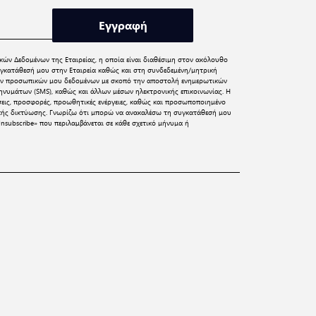
Εγγραφή
κών Δεδομένων
της Εταιρείας, η οποία είναι διαθέσιμη στον ακόλουθο
γκατάθεσή μου στην Εταιρεία καθώς και στη συνδεδεμένη/μητρική
 των προσωπικών μου δεδομένων με σκοπό την αποστολή ενημερωτικών
νυμάτων (SMS), καθώς και άλλων μέσων ηλεκτρονικής επικοινωνίας. Η
σεις, προσφορές, προωθητικές ενέργειες, καθώς και προσωποποιημένο
ικής δικτύωσης. Γνωρίζω ότι μπορώ να ανακαλέσω τη συγκατάθεσή μου
nsubscribe» που περιλαμβάνεται σε κάθε σχετικό μήνυμα ή