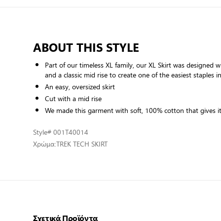
ABOUT THIS STYLE
Part of our timeless XL family, our XL Skirt was designed w
and a classic mid rise to create one of the easiest staples i
An easy, oversized skirt
Cut with a mid rise
We made this garment with soft, 100% cotton that gives it 
Style
# 001T40014
Χρώμα:
TREK TECH SKIRT
Σχετικά Προϊόντα