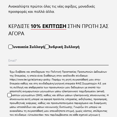
Ανακαλύψτε πρώτοι όλες τις νέες αφίξεις, μοναδικές
προσφορές και πολλά άλλα.
ΚΕΡΔΙΣΤΕ
ΣΤΗΝ ΠΡΩΤΗ ΣΑΣ
10% ΕΚΠΤΩΣΗ
ΑΓΟΡΑ
Γυναικεία Συλλογή
Ανδρική Συλλογή
Έχω διαβάσει και αποδέχομαι την
Πολιτική Προστασίας Προσωπικών Δεδομένων
της Εταιρείας, η οποία είναι διαθέσιμη στον ακόλουθο σύνδεσμο:
https://www.levi.gr/el/privacy-policy
. Παρέχω τη ρητή συγκατάθεσή μου στην
Εταιρεία καθώς και στη συνδεδεμένη/μητρική εταιρεία ΦΑΙΣ Συμμετοχών Α.Ε. για
τη συλλογή και επεξεργασία των προσωπικών μου δεδομένων με σκοπό την
αποστολή ενημερωτικών μηνυμάτων μέσω ηλεκτρονικού ταχυδρομείου (email),
γραπτών μηνυμάτων (SMS), καθώς και άλλων μέσων ηλεκτρονικής επικοινωνίας. Η
επικοινωνία αυτή μπορεί να αφορά προϊόντα, υπηρεσίες, εκδηλώσεις, προσφορές,
προωθητικές ενέργειες, καθώς και προσωποποιημένο περιεχόμενο και διαφήμιση
μέσω ιστοσελίδων και μέσων κοινωνικής δικτύωσης. Γνωρίζω ότι μπορώ να
ανακαλέσω τη συγκατάθεσή μου οποιαδήποτε στιγμή, χωρίς κόστος, επιλέγοντας
τον σύνδεσμο «Unsubscribe» που περιλαμβάνεται σε κάθε σχετικό μήνυμα ή