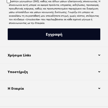
γραπτών μηνυμάτων (SMS), καθώς και άλλων μέσων ηλεκτρονικής επικοινωνίας. Η
επικοινωνία αυτή μπορεί να αφορά προϊόντα, υπηρεσίες, εκδηλώσεις, προσφορές,
προωθητικές ενέργειες, καθώς και προσωποποιημένο περιεχόμενο και διαφήμιση
μέσω ιστοσελίδων και μέσων κοινωνικής δικτύωσης. Γνωρίζω ότι μπορώ να
ανακαλέσω τη συγκατάθεσή μου οποιαδήποτε στιγμή, χωρίς κόστος, επιλέγοντας
τον σύνδεσμο «Unsubscribe» που περιλαμβάνεται σε κάθε σχετικό μήνυμα ή
επικοινωνώντας με την Εταιρεία.
Εγγραφή
Χρήσιμα Links
Υποστήριξη
Η Εταιρία