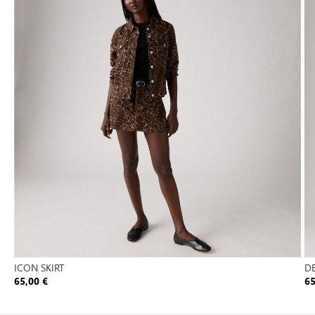
ICON SKIRT
D
65,00 €
65