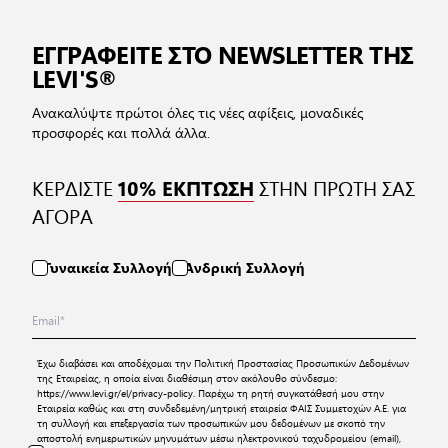
ΕΓΓΡΑΦΕΙΤΕ ΣΤΟ NEWSLETTER ΤΗΣ
LEVI'S®
Ανακαλύψτε πρώτοι όλες τις νέες αφίξεις, μοναδικές
προσφορές και πολλά άλλα.
ΚΕΡΔΙΣΤΕ
ΣΤΗΝ ΠΡΩΤΗ ΣΑΣ
10% ΕΚΠΤΩΣΗ
ΑΓΟΡΑ
Γυναικεία Συλλογή
Ανδρική Συλλογή
Έχω διαβάσει και αποδέχομαι την
Πολιτική Προστασίας Προσωπικών Δεδομένων
της Εταιρείας, η οποία είναι διαθέσιμη στον ακόλουθο σύνδεσμο:
https://www.levi.gr/el/privacy-policy
. Παρέχω τη ρητή συγκατάθεσή μου στην
Εταιρεία καθώς και στη συνδεδεμένη/μητρική εταιρεία ΦΑΙΣ Συμμετοχών Α.Ε. για
τη συλλογή και επεξεργασία των προσωπικών μου δεδομένων με σκοπό την
αποστολή ενημερωτικών μηνυμάτων μέσω ηλεκτρονικού ταχυδρομείου (email),