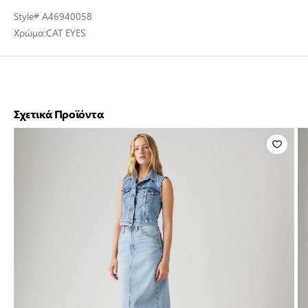
Style
# A46940058
Χρώμα:
CAT EYES
Σχετικά Προϊόντα