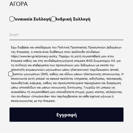
ΑΓΟΡΑ
Γυναικεία Συλλογή
Ανδρική Συλλογή
Έχω διαβάσει και αποδέχομαι την
Πολιτική Προστασίας Προσωπικών Δεδομένων
της Εταιρείας, η οποία είναι διαθέσιμη στον ακόλουθο σύνδεσμο:
https://www.levi.gr/el/privacy-policy
. Παρέχω τη ρητή συγκατάθεσή μου στην
Εταιρεία καθώς και στη συνδεδεμένη/μητρική εταιρεία ΦΑΙΣ Συμμετοχών Α.Ε. για
τη συλλογή και επεξεργασία των προσωπικών μου δεδομένων με σκοπό την
αποστολή ενημερωτικών μηνυμάτων μέσω ηλεκτρονικού ταχυδρομείου (email),
γραπτών μηνυμάτων (SMS), καθώς και άλλων μέσων ηλεκτρονικής επικοινωνίας. Η
επικοινωνία αυτή μπορεί να αφορά προϊόντα, υπηρεσίες, εκδηλώσεις, προσφορές,
προωθητικές ενέργειες, καθώς και προσωποποιημένο περιεχόμενο και διαφήμιση
μέσω ιστοσελίδων και μέσων κοινωνικής δικτύωσης. Γνωρίζω ότι μπορώ να
ανακαλέσω τη συγκατάθεσή μου οποιαδήποτε στιγμή, χωρίς κόστος, επιλέγοντας
τον σύνδεσμο «Unsubscribe» που περιλαμβάνεται σε κάθε σχετικό μήνυμα ή
επικοινωνώντας με την Εταιρεία.
Εγγραφή