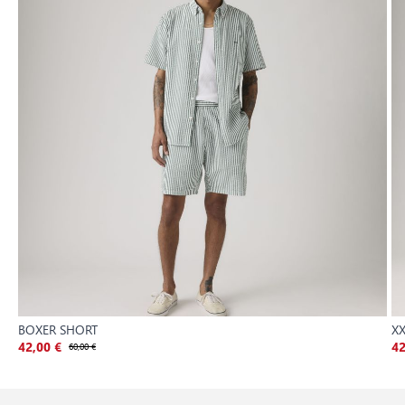
BOXER SHORT
XX
42,00 €
60,00 €
42