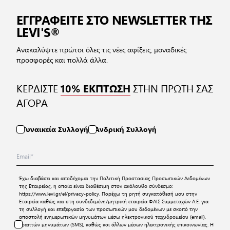
ΕΓΓΡΑΦΕΙΤΕ ΣΤΟ NEWSLETTER ΤΗΣ
LEVI'S®
Ανακαλύψτε πρώτοι όλες τις νέες αφίξεις, μοναδικές
προσφορές και πολλά άλλα.
ΚΕΡΔΙΣΤΕ
ΣΤΗΝ ΠΡΩΤΗ ΣΑΣ
10% ΕΚΠΤΩΣΗ
ΑΓΟΡΑ
Γυναικεία Συλλογή
Ανδρική Συλλογή
Έχω διαβάσει και αποδέχομαι την
Πολιτική Προστασίας Προσωπικών Δεδομένων
της Εταιρείας, η οποία είναι διαθέσιμη στον ακόλουθο σύνδεσμο:
https://www.levi.gr/el/privacy-policy
. Παρέχω τη ρητή συγκατάθεσή μου στην
Εταιρεία καθώς και στη συνδεδεμένη/μητρική εταιρεία ΦΑΙΣ Συμμετοχών Α.Ε. για
τη συλλογή και επεξεργασία των προσωπικών μου δεδομένων με σκοπό την
αποστολή ενημερωτικών μηνυμάτων μέσω ηλεκτρονικού ταχυδρομείου (email),
γραπτών μηνυμάτων (SMS), καθώς και άλλων μέσων ηλεκτρονικής επικοινωνίας. Η