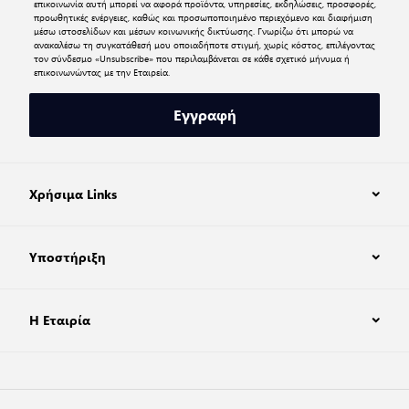
επικοινωνία αυτή μπορεί να αφορά προϊόντα, υπηρεσίες, εκδηλώσεις, προσφορές,
προωθητικές ενέργειες, καθώς και προσωποποιημένο περιεχόμενο και διαφήμιση
μέσω ιστοσελίδων και μέσων κοινωνικής δικτύωσης. Γνωρίζω ότι μπορώ να
ανακαλέσω τη συγκατάθεσή μου οποιαδήποτε στιγμή, χωρίς κόστος, επιλέγοντας
τον σύνδεσμο «Unsubscribe» που περιλαμβάνεται σε κάθε σχετικό μήνυμα ή
επικοινωνώντας με την Εταιρεία.
Εγγραφή
Χρήσιμα Links
Υποστήριξη
Η Εταιρία