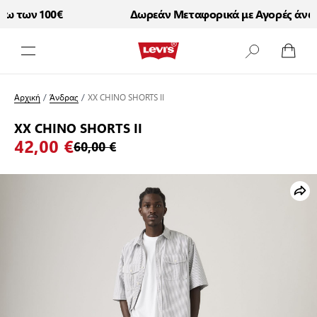
 των 100€
Δωρεάν Μεταφορικά με Αγορές άνω τ
Μετάβαση στο περιεχόμενο
Αρχική
/
Άνδρας
/
XX CHINO SHORTS II
XX CHINO SHORTS II
42,00 €
60,00 €