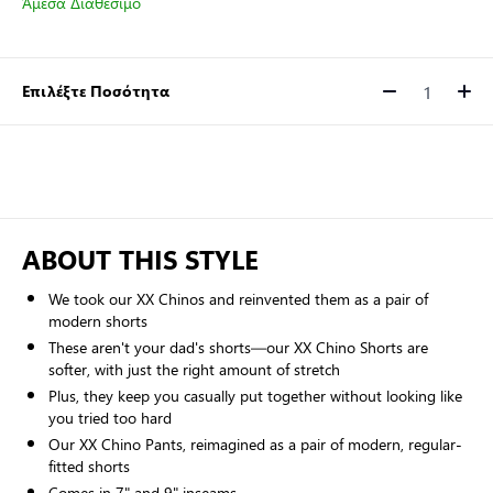
Άμεσα Διαθέσιμο
Επιλέξτε Ποσότητα
Ποσότητα
ABOUT THIS STYLE
We took our XX Chinos and reinvented them as a pair of
modern shorts
These aren't your dad's shorts—our XX Chino Shorts are
softer, with just the right amount of stretch
Plus, they keep you casually put together without looking like
you tried too hard
Our XX Chino Pants, reimagined as a pair of modern, regular-
fitted shorts
Comes in 7" and 9" inseams