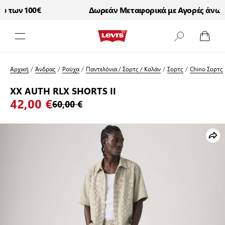
 των 100€
Δωρεάν Μεταφορικά με Αγορές άνω τω
Μετάβαση στο περιεχόμενο
Αρχική
/
Άνδρας
/
Ρούχα
/
Παντελόνια / Σορτς / Κολάν
/
Σορτς
/
Chino Σορτς
XX AUTH RLX SHORTS II
42,00 €
60,00 €