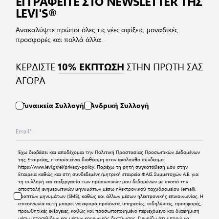
ΕΓΓΡΑΦΕΙΤΕ ΣΤΟ NEWSLETTER ΤΗΣ
LEVI'S®
Ανακαλύψτε πρώτοι όλες τις νέες αφίξεις, μοναδικές
προσφορές και πολλά άλλα.
ΚΕΡΔΙΣΤΕ
ΣΤΗΝ ΠΡΩΤΗ ΣΑΣ
10% ΕΚΠΤΩΣΗ
ΑΓΟΡΑ
Γυναικεία Συλλογή
Ανδρική Συλλογή
Έχω διαβάσει και αποδέχομαι την
Πολιτική Προστασίας Προσωπικών Δεδομένων
της Εταιρείας, η οποία είναι διαθέσιμη στον ακόλουθο σύνδεσμο:
https://www.levi.gr/el/privacy-policy
. Παρέχω τη ρητή συγκατάθεσή μου στην
Εταιρεία καθώς και στη συνδεδεμένη/μητρική εταιρεία ΦΑΙΣ Συμμετοχών Α.Ε. για
τη συλλογή και επεξεργασία των προσωπικών μου δεδομένων με σκοπό την
αποστολή ενημερωτικών μηνυμάτων μέσω ηλεκτρονικού ταχυδρομείου (email),
γραπτών μηνυμάτων (SMS), καθώς και άλλων μέσων ηλεκτρονικής επικοινωνίας. Η
επικοινωνία αυτή μπορεί να αφορά προϊόντα, υπηρεσίες, εκδηλώσεις, προσφορές,
προωθητικές ενέργειες, καθώς και προσωποποιημένο περιεχόμενο και διαφήμιση
μέσω ιστοσελίδων και μέσων κοινωνικής δικτύωσης. Γνωρίζω ότι μπορώ να