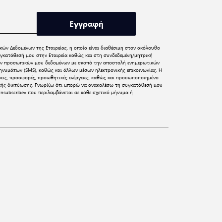
Εγγραφή
κών Δεδομένων
της Εταιρείας, η οποία είναι διαθέσιμη στον ακόλουθο
γκατάθεσή μου στην Εταιρεία καθώς και στη συνδεδεμένη/μητρική
 των προσωπικών μου δεδομένων με σκοπό την αποστολή ενημερωτικών
νυμάτων (SMS), καθώς και άλλων μέσων ηλεκτρονικής επικοινωνίας. Η
σεις, προσφορές, προωθητικές ενέργειες, καθώς και προσωποποιημένο
ικής δικτύωσης. Γνωρίζω ότι μπορώ να ανακαλέσω τη συγκατάθεσή μου
nsubscribe» που περιλαμβάνεται σε κάθε σχετικό μήνυμα ή