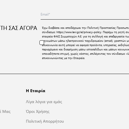
ΤΗ ΣΑΣ ΑΓΟΡΑ
Έχω διαβάσει και αποδέχομαι την
Πολιτική Προστασίας Προσωπι
σύνδεσμο:
https://www.levi.gr/el/privacy-policy
. Παρέχω τη ρητή συ
εταιρεία ΦΑΙΣ Συμμετοχών Α.Ε. για τη συλλογή και επεξεργασία
μηνυμάτων μέσω ηλεκτρονικού ταχυδρομείου (email), γραπτών μη
επικοινωνία αυτή μπορεί να αφορά προϊόντα, υπηρεσίες, εκδηλώ
περιεχόμενο και διαφήμιση μέσω ιστοσελίδων και μέσων κοινων
οποιαδήποτε στιγμή, χωρίς κόστος, επιλέγοντας τον σύνδεσμο «U
επικοινωνώντας με την Εταιρεία.
Η Εταιρία
Λίγα λόγια για εμάς
ί Μας
Όροι Χρήσης
Πολιτική Απορρήτου