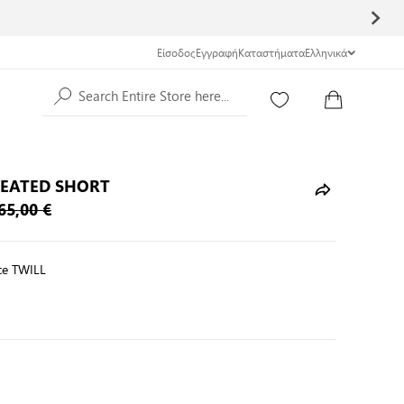
Είσοδος
Εγγραφή
Καταστήματα
Ελληνικά
Search Entire Store here...
LEATED SHORT
65,00 €
ce TWILL