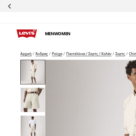
Μετάβαση στο περιεχόμενο
MEN
WOMEN
Αρχική
/
Άνδρας
/
Ρούχα
/
Παντελόνια / Σορτς / Κολάν
/
Σορτς
/
Chi