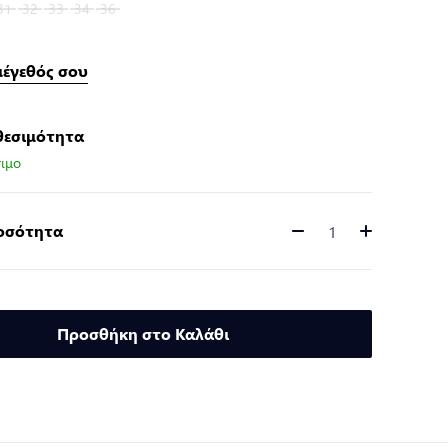
31
32
33
34
36
μέγεθός σου
θεσιμότητα
ιμο
Ποσότητα
Ποσότητα
Προσθήκη στο Καλάθι