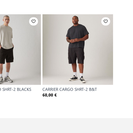
 SHRT-2 BLACKS
CARRIER CARGO SHRT-2 B&T
XX CHINO
6
60,00 €
42,00 €