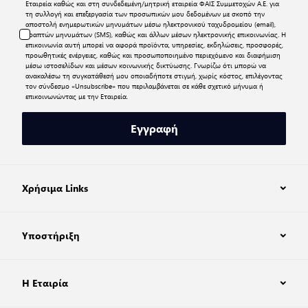
Εταιρεία καθώς και στη συνδεδεμένη/μητρική εταιρεία ΦΑΙΣ Συμμετοχών Α.Ε. για
τη συλλογή και επεξεργασία των προσωπικών μου δεδομένων με σκοπό την
αποστολή ενημερωτικών μηνυμάτων μέσω ηλεκτρονικού ταχυδρομείου (email),
γραπτών μηνυμάτων (SMS), καθώς και άλλων μέσων ηλεκτρονικής επικοινωνίας. Η
επικοινωνία αυτή μπορεί να αφορά προϊόντα, υπηρεσίες, εκδηλώσεις, προσφορές,
προωθητικές ενέργειες, καθώς και προσωποποιημένο περιεχόμενο και διαφήμιση
μέσω ιστοσελίδων και μέσων κοινωνικής δικτύωσης. Γνωρίζω ότι μπορώ να
ανακαλέσω τη συγκατάθεσή μου οποιαδήποτε στιγμή, χωρίς κόστος, επιλέγοντας
τον σύνδεσμο «Unsubscribe» που περιλαμβάνεται σε κάθε σχετικό μήνυμα ή
επικοινωνώντας με την Εταιρεία.
Εγγραφή
Χρήσιμα Links
Υποστήριξη
Η Εταιρία