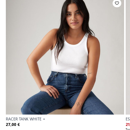
RACER TANK WHITE +
ES
27,00 €
21
Τι