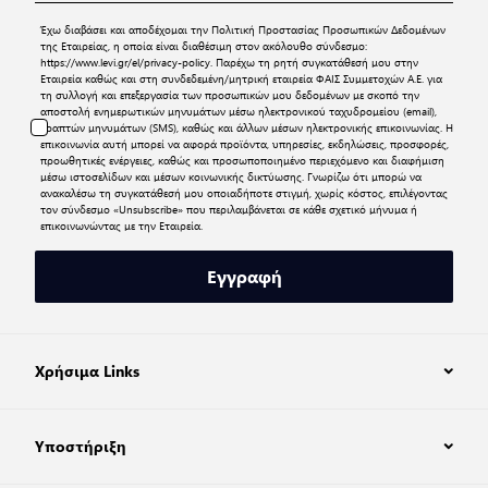
Έχω διαβάσει και αποδέχομαι την
Πολιτική Προστασίας Προσωπικών Δεδομένων
της Εταιρείας, η οποία είναι διαθέσιμη στον ακόλουθο σύνδεσμο:
https://www.levi.gr/el/privacy-policy
. Παρέχω τη ρητή συγκατάθεσή μου στην
Εταιρεία καθώς και στη συνδεδεμένη/μητρική εταιρεία ΦΑΙΣ Συμμετοχών Α.Ε. για
τη συλλογή και επεξεργασία των προσωπικών μου δεδομένων με σκοπό την
αποστολή ενημερωτικών μηνυμάτων μέσω ηλεκτρονικού ταχυδρομείου (email),
γραπτών μηνυμάτων (SMS), καθώς και άλλων μέσων ηλεκτρονικής επικοινωνίας. Η
επικοινωνία αυτή μπορεί να αφορά προϊόντα, υπηρεσίες, εκδηλώσεις, προσφορές,
προωθητικές ενέργειες, καθώς και προσωποποιημένο περιεχόμενο και διαφήμιση
μέσω ιστοσελίδων και μέσων κοινωνικής δικτύωσης. Γνωρίζω ότι μπορώ να
ανακαλέσω τη συγκατάθεσή μου οποιαδήποτε στιγμή, χωρίς κόστος, επιλέγοντας
τον σύνδεσμο «Unsubscribe» που περιλαμβάνεται σε κάθε σχετικό μήνυμα ή
επικοινωνώντας με την Εταιρεία.
Εγγραφή
Χρήσιμα Links
Υποστήριξη