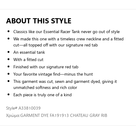
ABOUT THIS STYLE
Classics like our Essential Racer Tank never go out of style
We made this one with a timeless crew neckline and a fitted
cut—all topped off with our signature red tab
An essential tank
With a fitted cut
Finished with our signature red tab
Your favorite vintage find—minus the hunt
This garment was cut, sewn and garment dyed, giving it
unmatched softness and rich color
Each piece is truly one of a kind
Style
# A33810039
Χρώμα:
GARMENT DYE FA191913 CHATEAU GRAY RIB