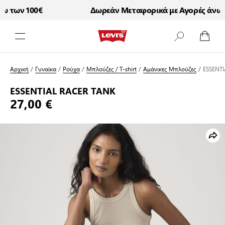
 των 100€
Δωρεάν Μεταφορικά με Αγορές άνω τ
Μετάβαση στο περιεχόμενο
Αρχική
/
Γυναίκα
/
Ρούχα
/
Μπλούζες / T-shirt
/
Αμάνικες Μπλούζες
/
ESSENT
ESSENTIAL RACER TANK
27,00 €