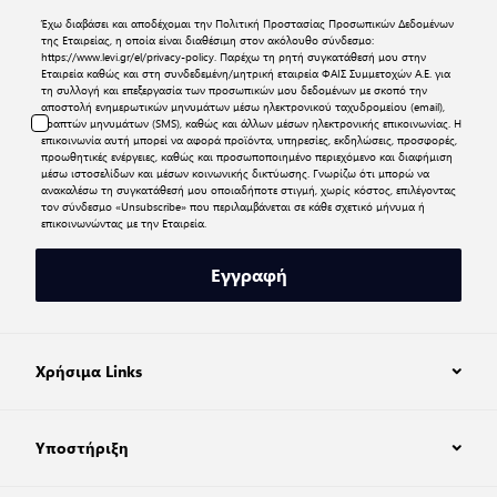
Έχω διαβάσει και αποδέχομαι την
Πολιτική Προστασίας Προσωπικών Δεδομένων
της Εταιρείας, η οποία είναι διαθέσιμη στον ακόλουθο σύνδεσμο:
https://www.levi.gr/el/privacy-policy
. Παρέχω τη ρητή συγκατάθεσή μου στην
Εταιρεία καθώς και στη συνδεδεμένη/μητρική εταιρεία ΦΑΙΣ Συμμετοχών Α.Ε. για
τη συλλογή και επεξεργασία των προσωπικών μου δεδομένων με σκοπό την
αποστολή ενημερωτικών μηνυμάτων μέσω ηλεκτρονικού ταχυδρομείου (email),
γραπτών μηνυμάτων (SMS), καθώς και άλλων μέσων ηλεκτρονικής επικοινωνίας. Η
επικοινωνία αυτή μπορεί να αφορά προϊόντα, υπηρεσίες, εκδηλώσεις, προσφορές,
προωθητικές ενέργειες, καθώς και προσωποποιημένο περιεχόμενο και διαφήμιση
μέσω ιστοσελίδων και μέσων κοινωνικής δικτύωσης. Γνωρίζω ότι μπορώ να
ανακαλέσω τη συγκατάθεσή μου οποιαδήποτε στιγμή, χωρίς κόστος, επιλέγοντας
τον σύνδεσμο «Unsubscribe» που περιλαμβάνεται σε κάθε σχετικό μήνυμα ή
επικοινωνώντας με την Εταιρεία.
Εγγραφή
Χρήσιμα Links
Υποστήριξη