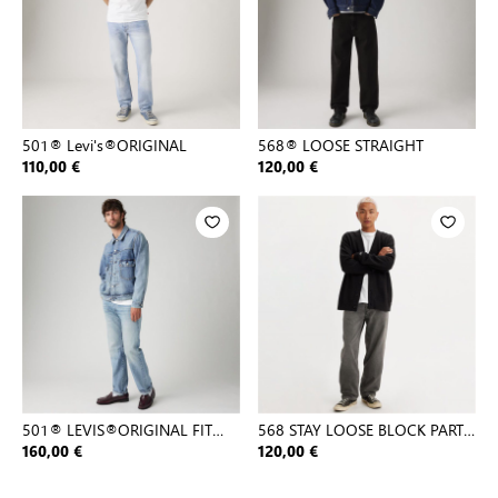
501® Levi's®ORIGINAL
568® LOOSE STRAIGHT
110,00 €
120,00 €
501® LEVIS®ORIGINAL FIT
568 STAY LOOSE BLOCK PARTY
MED INDIGO - WORN IN
T2
160,00 €
120,00 €