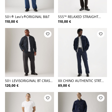
501® Levi's®ORIGINAL B&T
555™ RELAXED STRAIGHT
BLACKS
110,00 €
110,00 €
501 LEVISORIGINAL BT CRASH
XX CHINO AUTHENTIC STRT
COU
NAVY B
120,00 €
89,00 €