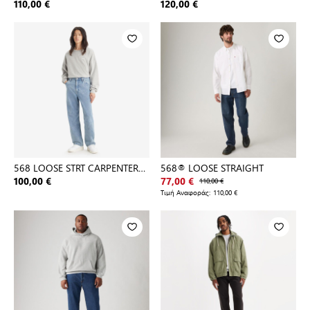
BLUE E
110,00 €
120,00 €
568 LOOSE STRT CARPENTER
568® LOOSE STRAIGHT
MED INDIGO - FLAT FINISH
100,00 €
77,00 €
110,00 €
Τιμή Αναφοράς:
110,00 €