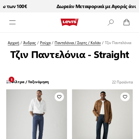
των 100€
Δωρεάν Μεταφορικά με Αγορές άνω των
Μετάβαση στο περιεχόμενο
Αρχική
/
Άνδρας
/
Ρούχα
/
Παντελόνια / Σορτς / Κολάν
/
Τζιν Παντελόνια
Τζιν Παντελόνια - Straight
1
22
Προϊόντα
Φίλτρα / Ταξινόμηση