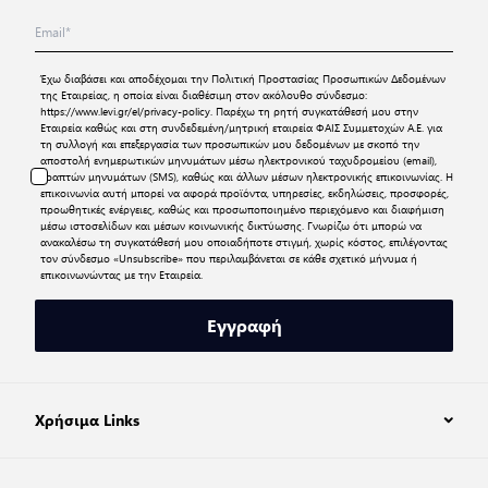
Έχω διαβάσει και αποδέχομαι την
Πολιτική Προστασίας Προσωπικών Δεδομένων
της Εταιρείας, η οποία είναι διαθέσιμη στον ακόλουθο σύνδεσμο:
https://www.levi.gr/el/privacy-policy
. Παρέχω τη ρητή συγκατάθεσή μου στην
Εταιρεία καθώς και στη συνδεδεμένη/μητρική εταιρεία ΦΑΙΣ Συμμετοχών Α.Ε. για
τη συλλογή και επεξεργασία των προσωπικών μου δεδομένων με σκοπό την
αποστολή ενημερωτικών μηνυμάτων μέσω ηλεκτρονικού ταχυδρομείου (email),
γραπτών μηνυμάτων (SMS), καθώς και άλλων μέσων ηλεκτρονικής επικοινωνίας. Η
επικοινωνία αυτή μπορεί να αφορά προϊόντα, υπηρεσίες, εκδηλώσεις, προσφορές,
προωθητικές ενέργειες, καθώς και προσωποποιημένο περιεχόμενο και διαφήμιση
μέσω ιστοσελίδων και μέσων κοινωνικής δικτύωσης. Γνωρίζω ότι μπορώ να
ανακαλέσω τη συγκατάθεσή μου οποιαδήποτε στιγμή, χωρίς κόστος, επιλέγοντας
τον σύνδεσμο «Unsubscribe» που περιλαμβάνεται σε κάθε σχετικό μήνυμα ή
επικοινωνώντας με την Εταιρεία.
Εγγραφή
Χρήσιμα Links