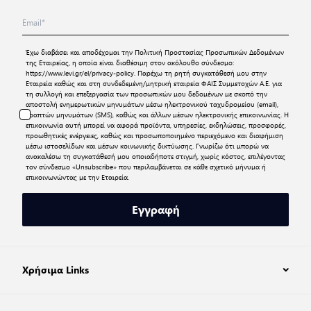
Έχω διαβάσει και αποδέχομαι την
Πολιτική Προστασίας Προσωπικών Δεδομένων
της Εταιρείας, η οποία είναι διαθέσιμη στον ακόλουθο σύνδεσμο:
https://www.levi.gr/el/privacy-policy
. Παρέχω τη ρητή συγκατάθεσή μου στην
Εταιρεία καθώς και στη συνδεδεμένη/μητρική εταιρεία ΦΑΙΣ Συμμετοχών Α.Ε. για
τη συλλογή και επεξεργασία των προσωπικών μου δεδομένων με σκοπό την
αποστολή ενημερωτικών μηνυμάτων μέσω ηλεκτρονικού ταχυδρομείου (email),
γραπτών μηνυμάτων (SMS), καθώς και άλλων μέσων ηλεκτρονικής επικοινωνίας. Η
επικοινωνία αυτή μπορεί να αφορά προϊόντα, υπηρεσίες, εκδηλώσεις, προσφορές,
προωθητικές ενέργειες, καθώς και προσωποποιημένο περιεχόμενο και διαφήμιση
μέσω ιστοσελίδων και μέσων κοινωνικής δικτύωσης. Γνωρίζω ότι μπορώ να
ανακαλέσω τη συγκατάθεσή μου οποιαδήποτε στιγμή, χωρίς κόστος, επιλέγοντας
τον σύνδεσμο «Unsubscribe» που περιλαμβάνεται σε κάθε σχετικό μήνυμα ή
επικοινωνώντας με την Εταιρεία.
Εγγραφή
Χρήσιμα Links