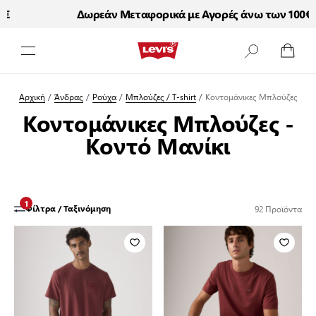
Δωρεάν Μεταφορικά με Αγορές άνω των 100€
Μετάβαση στο περιεχόμενο
Αρχική
/
Άνδρας
/
Ρούχα
/
Μπλούζες / T-shirt
/
Κοντομάνικες Μπλούζες
Κοντομάνικες Μπλούζες -
Κοντό Μανίκι
1
92
Προϊόντα
Φίλτρα / Ταξινόμηση