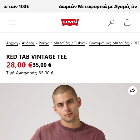
ω των 100€
Δωρεάν Μεταφορικά με Αγορές άνω τ
Μετάβαση στο περιεχόμενο
Αρχική
/
Άνδρας
/
Ρούχα
/
Μπλούζες / T-shirt
/
Κοντομάνικες Μπλούζες
/
RED
RED TAB VINTAGE TEE
28,00 €
35,00 €
Τιμή Αναφοράς:
35,00 €