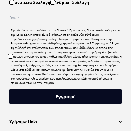
Γυναικεία Συλλογή
Ανδρική Συλλογή
Έχω διαβάσει και αποδέχομαι την
Πολιτική Προστασίας Προσωπικών Δεδομένων
της Εταιρείας, η οποία είναι διαθέσιμη στον ακόλουθο σύνδεσμο:
https://www.levi.gr/el/privacy-policy
. Παρέχω τη ρητή συγκατάθεσή μου στην
Εταιρεία καθώς και στη συνδεδεμένη/μητρική εταιρεία ΦΑΙΣ Συμμετοχών Α.Ε. για
τη συλλογή και επεξεργασία των προσωπικών μου δεδομένων με σκοπό την
αποστολή ενημερωτικών μηνυμάτων μέσω ηλεκτρονικού ταχυδρομείου (email),
γραπτών μηνυμάτων (SMS), καθώς και άλλων μέσων ηλεκτρονικής επικοινωνίας. Η
επικοινωνία αυτή μπορεί να αφορά προϊόντα, υπηρεσίες, εκδηλώσεις, προσφορές,
προωθητικές ενέργειες, καθώς και προσωποποιημένο περιεχόμενο και διαφήμιση
μέσω ιστοσελίδων και μέσων κοινωνικής δικτύωσης. Γνωρίζω ότι μπορώ να
ανακαλέσω τη συγκατάθεσή μου οποιαδήποτε στιγμή, χωρίς κόστος, επιλέγοντας
τον σύνδεσμο «Unsubscribe» που περιλαμβάνεται σε κάθε σχετικό μήνυμα ή
επικοινωνώντας με την Εταιρεία.
Εγγραφή
Χρήσιμα Links