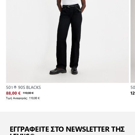
501® 90S BLACKS
5
88,00 €
110,00 €
12
Τιμή Αναφοράς:
110,00 €
ΕΓΓΡΑΦΕΙΤΕ ΣΤΟ NEWSLETTER ΤΗΣ