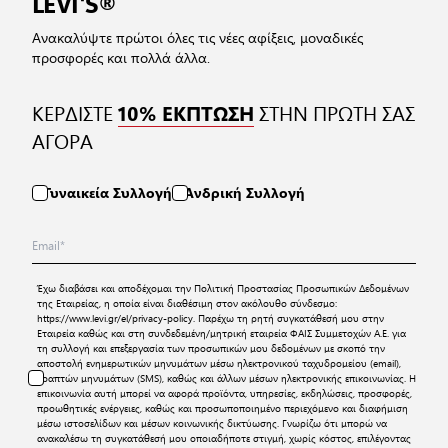
LEVI'S®
Ανακαλύψτε πρώτοι όλες τις νέες αφίξεις, μοναδικές
προσφορές και πολλά άλλα.
ΚΕΡΔΙΣΤΕ
ΣΤΗΝ ΠΡΩΤΗ ΣΑΣ
10% ΕΚΠΤΩΣΗ
ΑΓΟΡΑ
Γυναικεία Συλλογή
Ανδρική Συλλογή
Έχω διαβάσει και αποδέχομαι την
Πολιτική Προστασίας Προσωπικών Δεδομένων
της Εταιρείας, η οποία είναι διαθέσιμη στον ακόλουθο σύνδεσμο:
https://www.levi.gr/el/privacy-policy
. Παρέχω τη ρητή συγκατάθεσή μου στην
Εταιρεία καθώς και στη συνδεδεμένη/μητρική εταιρεία ΦΑΙΣ Συμμετοχών Α.Ε. για
τη συλλογή και επεξεργασία των προσωπικών μου δεδομένων με σκοπό την
αποστολή ενημερωτικών μηνυμάτων μέσω ηλεκτρονικού ταχυδρομείου (email),
γραπτών μηνυμάτων (SMS), καθώς και άλλων μέσων ηλεκτρονικής επικοινωνίας. Η
επικοινωνία αυτή μπορεί να αφορά προϊόντα, υπηρεσίες, εκδηλώσεις, προσφορές,
προωθητικές ενέργειες, καθώς και προσωποποιημένο περιεχόμενο και διαφήμιση
μέσω ιστοσελίδων και μέσων κοινωνικής δικτύωσης. Γνωρίζω ότι μπορώ να
ανακαλέσω τη συγκατάθεσή μου οποιαδήποτε στιγμή, χωρίς κόστος, επιλέγοντας