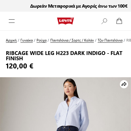
Δωρεάν Μεταφορικά με Αγορές άνω των 100€
Μετάβαση στο περιεχόμενο
Αρχική
/
Γυναίκα
/
Ρούχα
/
Παντελόνια / Σορτς / Κολάν
/
Τζιν Παντελόνια
/
RI
RIBCAGE WIDE LEG H223 DARK INDIGO - FLAT
FINISH
120,00 €