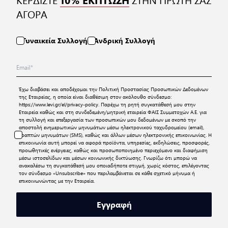
ΑΓΟΡΑ
Γυναικεία Συλλογή
Ανδρική Συλλογή
Έχω διαβάσει και αποδέχομαι την
Πολιτική Προστασίας Προσωπικών Δεδομένων
της Εταιρείας, η οποία είναι διαθέσιμη στον ακόλουθο σύνδεσμο:
https://www.levi.gr/el/privacy-policy
. Παρέχω τη ρητή συγκατάθεσή μου στην
Εταιρεία καθώς και στη συνδεδεμένη/μητρική εταιρεία ΦΑΙΣ Συμμετοχών Α.Ε. για
τη συλλογή και επεξεργασία των προσωπικών μου δεδομένων με σκοπό την
αποστολή ενημερωτικών μηνυμάτων μέσω ηλεκτρονικού ταχυδρομείου (email),
γραπτών μηνυμάτων (SMS), καθώς και άλλων μέσων ηλεκτρονικής επικοινωνίας. Η
επικοινωνία αυτή μπορεί να αφορά προϊόντα, υπηρεσίες, εκδηλώσεις, προσφορές,
προωθητικές ενέργειες, καθώς και προσωποποιημένο περιεχόμενο και διαφήμιση
μέσω ιστοσελίδων και μέσων κοινωνικής δικτύωσης. Γνωρίζω ότι μπορώ να
ανακαλέσω τη συγκατάθεσή μου οποιαδήποτε στιγμή, χωρίς κόστος, επιλέγοντας
τον σύνδεσμο «Unsubscribe» που περιλαμβάνεται σε κάθε σχετικό μήνυμα ή
επικοινωνώντας με την Εταιρεία.
Εγγραφή