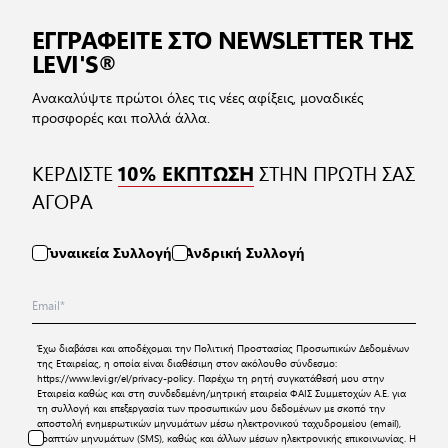
ΕΓΓΡΑΦΕΙΤΕ ΣΤΟ NEWSLETTER ΤΗΣ
LEVI'S®
Ανακαλύψτε πρώτοι όλες τις νέες αφίξεις, μοναδικές
προσφορές και πολλά άλλα.
ΚΕΡΔΙΣΤΕ
ΣΤΗΝ ΠΡΩΤΗ ΣΑΣ
10% ΕΚΠΤΩΣΗ
ΑΓΟΡΑ
Γυναικεία Συλλογή
Ανδρική Συλλογή
Έχω διαβάσει και αποδέχομαι την
Πολιτική Προστασίας Προσωπικών Δεδομένων
της Εταιρείας, η οποία είναι διαθέσιμη στον ακόλουθο σύνδεσμο:
https://www.levi.gr/el/privacy-policy
. Παρέχω τη ρητή συγκατάθεσή μου στην
Εταιρεία καθώς και στη συνδεδεμένη/μητρική εταιρεία ΦΑΙΣ Συμμετοχών Α.Ε. για
τη συλλογή και επεξεργασία των προσωπικών μου δεδομένων με σκοπό την
αποστολή ενημερωτικών μηνυμάτων μέσω ηλεκτρονικού ταχυδρομείου (email),
γραπτών μηνυμάτων (SMS), καθώς και άλλων μέσων ηλεκτρονικής επικοινωνίας. Η