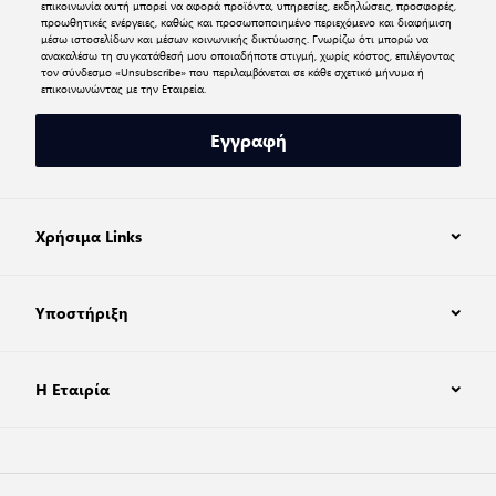
επικοινωνία αυτή μπορεί να αφορά προϊόντα, υπηρεσίες, εκδηλώσεις, προσφορές,
προωθητικές ενέργειες, καθώς και προσωποποιημένο περιεχόμενο και διαφήμιση
μέσω ιστοσελίδων και μέσων κοινωνικής δικτύωσης. Γνωρίζω ότι μπορώ να
ανακαλέσω τη συγκατάθεσή μου οποιαδήποτε στιγμή, χωρίς κόστος, επιλέγοντας
τον σύνδεσμο «Unsubscribe» που περιλαμβάνεται σε κάθε σχετικό μήνυμα ή
επικοινωνώντας με την Εταιρεία.
Εγγραφή
Χρήσιμα Links
Υποστήριξη
Η Εταιρία