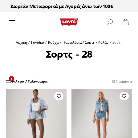
Δωρεάν Μεταφορικά με Αγορές άνω των 100€
Μετάβαση στο περιεχόμενο
Αρχική
/
Γυναίκα
/
Ρούχα
/
Παντελόνια / Σορτς / Κολάν
/
Σορτς
Σορτς - 28
1
13
Προϊόντα
Φίλτρα / Ταξινόμηση