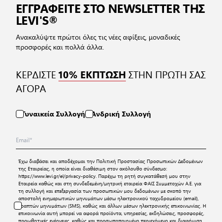
ΕΓΓΡΑΦΕΙΤΕ ΣΤΟ NEWSLETTER ΤΗΣ
LEVI'S®
Ανακαλύψτε πρώτοι όλες τις νέες αφίξεις, μοναδικές
προσφορές και πολλά άλλα.
ΚΕΡΔΙΣΤΕ
ΣΤΗΝ ΠΡΩΤΗ ΣΑΣ
10% ΕΚΠΤΩΣΗ
ΑΓΟΡΑ
Γυναικεία Συλλογή
Ανδρική Συλλογή
Έχω διαβάσει και αποδέχομαι την
Πολιτική Προστασίας Προσωπικών Δεδομένων
της Εταιρείας, η οποία είναι διαθέσιμη στον ακόλουθο σύνδεσμο:
https://www.levi.gr/el/privacy-policy
. Παρέχω τη ρητή συγκατάθεσή μου στην
Εταιρεία καθώς και στη συνδεδεμένη/μητρική εταιρεία ΦΑΙΣ Συμμετοχών Α.Ε. για
τη συλλογή και επεξεργασία των προσωπικών μου δεδομένων με σκοπό την
αποστολή ενημερωτικών μηνυμάτων μέσω ηλεκτρονικού ταχυδρομείου (email),
γραπτών μηνυμάτων (SMS), καθώς και άλλων μέσων ηλεκτρονικής επικοινωνίας. Η
επικοινωνία αυτή μπορεί να αφορά προϊόντα, υπηρεσίες, εκδηλώσεις, προσφορές,
προωθητικές ενέργειες, καθώς και προσωποποιημένο περιεχόμενο και διαφήμιση