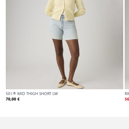
501® MID THIGH SHORT LW
RI
70,00 €
56