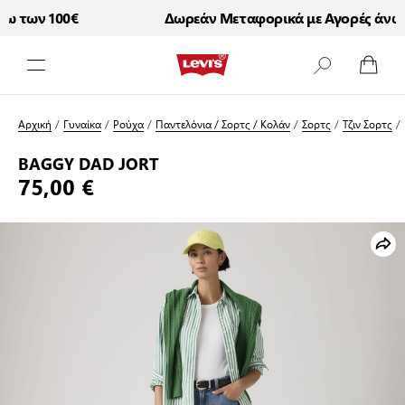
 των 100€
Δωρεάν Μεταφορικά με Αγορές άνω τ
Μετάβαση στο περιεχόμενο
Αρχική
/
Γυναίκα
/
Ρούχα
/
Παντελόνια / Σορτς / Κολάν
/
Σορτς
/
Τζιν Σορτς
/
BAGGY DAD JORT
75,00 €