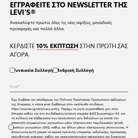
ΕΓΓΡΑΦΕΙΤΕ ΣΤΟ NEWSLETTER ΤΗΣ
LEVI'S®
Ανακαλύψτε πρώτοι όλες τις νέες αφίξεις, μοναδικές
προσφορές και πολλά άλλα.
ΚΕΡΔΙΣΤΕ
ΣΤΗΝ ΠΡΩΤΗ ΣΑΣ
10% ΕΚΠΤΩΣΗ
ΑΓΟΡΑ
Γυναικεία Συλλογή
Ανδρική Συλλογή
Έχω διαβάσει και αποδέχομαι την
Πολιτική Προστασίας Προσωπικών Δεδομένων
της Εταιρείας, η οποία είναι διαθέσιμη στον ακόλουθο σύνδεσμο:
https://www.levi.gr/el/privacy-policy
. Παρέχω τη ρητή συγκατάθεσή μου στην
Εταιρεία καθώς και στη συνδεδεμένη/μητρική εταιρεία ΦΑΙΣ Συμμετοχών Α.Ε. για
τη συλλογή και επεξεργασία των προσωπικών μου δεδομένων με σκοπό την
αποστολή ενημερωτικών μηνυμάτων μέσω ηλεκτρονικού ταχυδρομείου (email),
γραπτών μηνυμάτων (SMS), καθώς και άλλων μέσων ηλεκτρονικής επικοινωνίας. Η
επικοινωνία αυτή μπορεί να αφορά προϊόντα, υπηρεσίες, εκδηλώσεις, προσφορές,
προωθητικές ενέργειες, καθώς και προσωποποιημένο περιεχόμενο και διαφήμιση