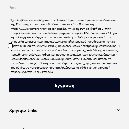
Έχω διαβάσει και αποδέχομαι την
Πολιτική Προστασίας Προσωπικών Δεδομένων
της Εταιρείας, η οποία είναι διαθέσιμη στον ακόλουθο σύνδεσμο:
https://www.levi.gr/el/privacy-policy
. Παρέχω τη ρητή συγκατάθεσή μου στην
Εταιρεία καθώς και στη συνδεδεμένη/μητρική εταιρεία ΦΑΙΣ Συμμετοχών Α.Ε. για
τη συλλογή και επεξεργασία των προσωπικών μου δεδομένων με σκοπό την
αποστολή ενημερωτικών μηνυμάτων μέσω ηλεκτρονικού ταχυδρομείου (email),
γραπτών μηνυμάτων (SMS), καθώς και άλλων μέσων ηλεκτρονικής επικοινωνίας. Η
επικοινωνία αυτή μπορεί να αφορά προϊόντα, υπηρεσίες, εκδηλώσεις, προσφορές,
προωθητικές ενέργειες, καθώς και προσωποποιημένο περιεχόμενο και διαφήμιση
μέσω ιστοσελίδων και μέσων κοινωνικής δικτύωσης. Γνωρίζω ότι μπορώ να
ανακαλέσω τη συγκατάθεσή μου οποιαδήποτε στιγμή, χωρίς κόστος, επιλέγοντας
τον σύνδεσμο «Unsubscribe» που περιλαμβάνεται σε κάθε σχετικό μήνυμα ή
επικοινωνώντας με την Εταιρεία.
Εγγραφή
Χρήσιμα Links