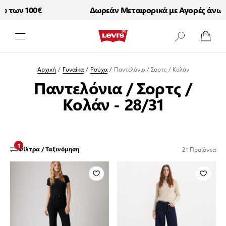
των 100€
Δωρεάν Μεταφορικά με Αγορές άνω των
Μετάβαση στο περιεχόμενο
Αρχική
/
Γυναίκα
/
Ρούχα
/
Παντελόνια / Σορτς / Κολάν
Παντελόνια / Σορτς /
Κολάν - 28/31
1
21
Προϊόντα
Φίλτρα / Ταξινόμηση