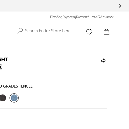
Είσοδος
Εγγραφή
Καταστήματα
Ελληνικά
Search Entire Store here...
GHT
€
 GRADES TENCEL