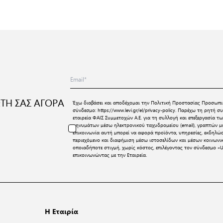
ΤΗ ΣΑΣ ΑΓΟΡΑ
Έχω διαβάσει και αποδέχομαι την
Πολιτική Προστασίας Προσωπι
σύνδεσμο:
https://www.levi.gr/el/privacy-policy
. Παρέχω τη ρητή συ
εταιρεία ΦΑΙΣ Συμμετοχών Α.Ε. για τη συλλογή και επεξεργασία
μηνυμάτων μέσω ηλεκτρονικού ταχυδρομείου (email), γραπτών μη
επικοινωνία αυτή μπορεί να αφορά προϊόντα, υπηρεσίες, εκδηλώ
περιεχόμενο και διαφήμιση μέσω ιστοσελίδων και μέσων κοινων
οποιαδήποτε στιγμή, χωρίς κόστος, επιλέγοντας τον σύνδεσμο «U
επικοινωνώντας με την Εταιρεία.
Η Εταιρία