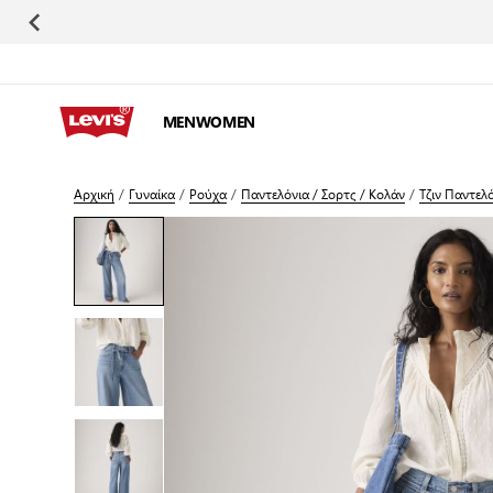
Μετάβαση στο περιεχόμενο
MEN
WOMEN
Αρχική
/
Γυναίκα
/
Ρούχα
/
Παντελόνια / Σορτς / Κολάν
/
Τζιν Παντελ