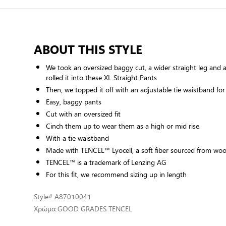
ABOUT THIS STYLE
We took an oversized baggy cut, a wider straight leg and a
rolled it into these XL Straight Pants
Then, we topped it off with an adjustable tie waistband for
Easy, baggy pants
Cut with an oversized fit
Cinch them up to wear them as a high or mid rise
With a tie waistband
Made with TENCEL™ Lyocell, a soft fiber sourced from wo
TENCEL™ is a trademark of Lenzing AG
For this fit, we recommend sizing up in length
Style
# A87010041
Χρώμα:
GOOD GRADES TENCEL