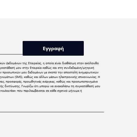
Εγγραφή
κών Δεδομένων
της Εταιρείας, η οποία είναι διαθέσιμη στον ακόλουθο
γκατάθεσή μου στην Εταιρεία καθώς και στη συνδεδεμένη/μητρική
 των προσωπικών μου δεδομένων με σκοπό την αποστολή ενημερωτικών
νυμάτων (SMS), καθώς και άλλων μέσων ηλεκτρονικής επικοινωνίας. Η
σεις, προσφορές, προωθητικές ενέργειες, καθώς και προσωποποιημένο
ικής δικτύωσης. Γνωρίζω ότι μπορώ να ανακαλέσω τη συγκατάθεσή μου
nsubscribe» που περιλαμβάνεται σε κάθε σχετικό μήνυμα ή