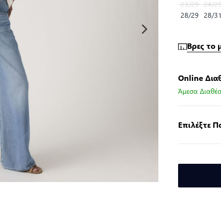
23/29
24/2
28/29
28/3
Βρες το 
Online Δια
Άμεσα Διαθέσ
Επιλέξτε 