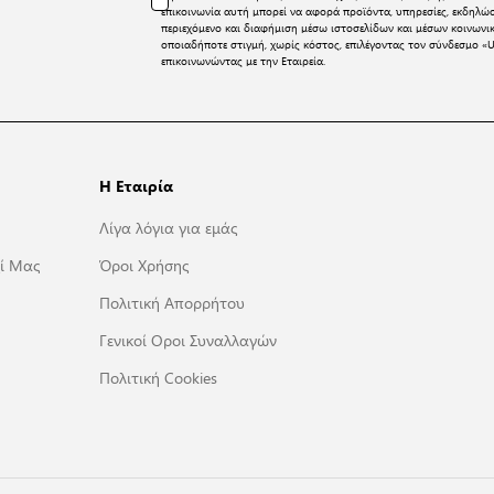
επικοινωνία αυτή μπορεί να αφορά προϊόντα, υπηρεσίες, εκδηλώ
περιεχόμενο και διαφήμιση μέσω ιστοσελίδων και μέσων κοινων
οποιαδήποτε στιγμή, χωρίς κόστος, επιλέγοντας τον σύνδεσμο «U
επικοινωνώντας με την Εταιρεία.
Η Εταιρία
Λίγα λόγια για εμάς
ί Μας
Όροι Χρήσης
Πολιτική Απορρήτου
Γενικοί Οροι Συναλλαγών
Πολιτική Cookies