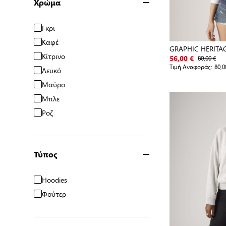
Χρώμα
Γκρι
Καφέ
GRAPHIC HERITA
Κίτρινο
80,00 €
56,00 €
Τιμή Αναφοράς:
80,0
Λευκό
Μαύρο
Μπλε
Ροζ
Τύπος
Hoodies
Φούτερ