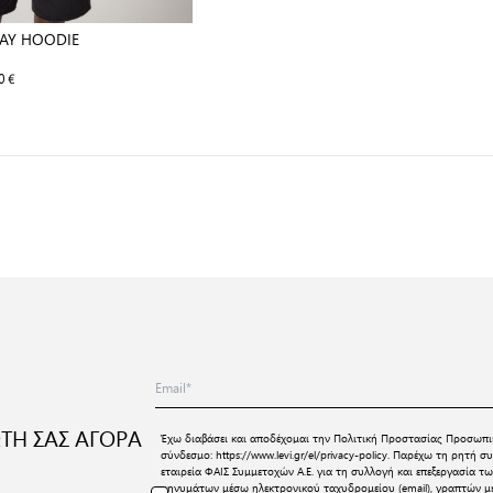
AY HOODIE
0 €
ΤΗ ΣΑΣ ΑΓΟΡΑ
Έχω διαβάσει και αποδέχομαι την
Πολιτική Προστασίας Προσωπι
σύνδεσμο:
https://www.levi.gr/el/privacy-policy
. Παρέχω τη ρητή συ
εταιρεία ΦΑΙΣ Συμμετοχών Α.Ε. για τη συλλογή και επεξεργασία
μηνυμάτων μέσω ηλεκτρονικού ταχυδρομείου (email), γραπτών μη