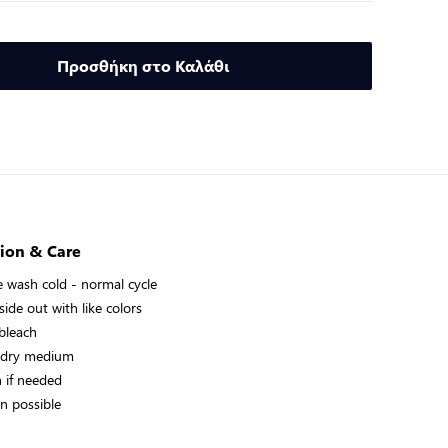
Προσθήκη στο Καλάθι
ion & Care
 wash cold - normal cycle
ide out with like colors
bleach
 dry medium
n if needed
an possible