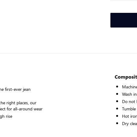
Composit
Machine
e first-ever jean
Wash ins
Do not 
the right places, our
ect for all-around wear
Tumble
gh rise
Hot iro
Dry cle