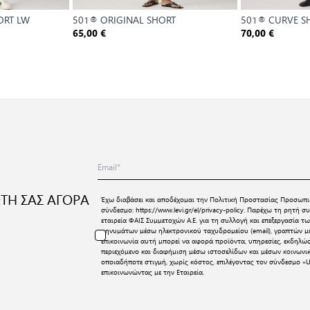
ORT LW
501® ORIGINAL SHORT
501® CURVE S
65,00 €
70,00 €
ΤΗ ΣΑΣ ΑΓΟΡΑ
Έχω διαβάσει και αποδέχομαι την
Πολιτική Προστασίας Προσωπι
σύνδεσμο:
https://www.levi.gr/el/privacy-policy
. Παρέχω τη ρητή συ
εταιρεία ΦΑΙΣ Συμμετοχών Α.Ε. για τη συλλογή και επεξεργασία
μηνυμάτων μέσω ηλεκτρονικού ταχυδρομείου (email), γραπτών μη
επικοινωνία αυτή μπορεί να αφορά προϊόντα, υπηρεσίες, εκδηλώ
περιεχόμενο και διαφήμιση μέσω ιστοσελίδων και μέσων κοινων
οποιαδήποτε στιγμή, χωρίς κόστος, επιλέγοντας τον σύνδεσμο «U
επικοινωνώντας με την Εταιρεία.