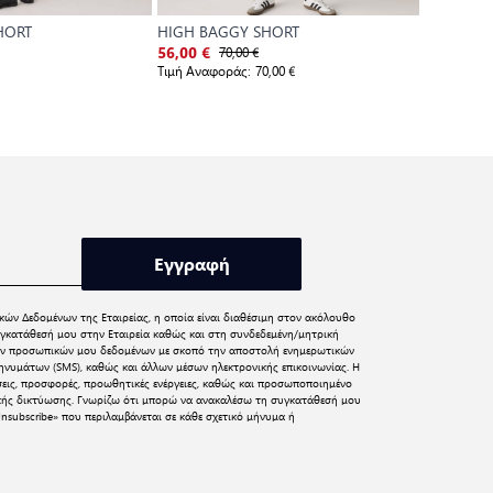
HORT
HIGH BAGGY SHORT
LOW SHO
70,00 €
6
56,00 €
48,00 €
Τιμή Αναφοράς:
70,00 €
Τιμή Αναφο
Εγγραφή
κών Δεδομένων
της Εταιρείας, η οποία είναι διαθέσιμη στον ακόλουθο
γκατάθεσή μου στην Εταιρεία καθώς και στη συνδεδεμένη/μητρική
 των προσωπικών μου δεδομένων με σκοπό την αποστολή ενημερωτικών
νυμάτων (SMS), καθώς και άλλων μέσων ηλεκτρονικής επικοινωνίας. Η
σεις, προσφορές, προωθητικές ενέργειες, καθώς και προσωποποιημένο
ικής δικτύωσης. Γνωρίζω ότι μπορώ να ανακαλέσω τη συγκατάθεσή μου
nsubscribe» που περιλαμβάνεται σε κάθε σχετικό μήνυμα ή