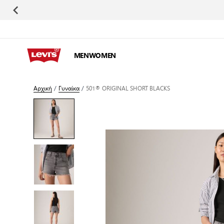
Μετάβαση στο περιεχόμενο
MEN
WOMEN
Αρχική
/
Γυναίκα
/
501® ORIGINAL SHORT BLACKS