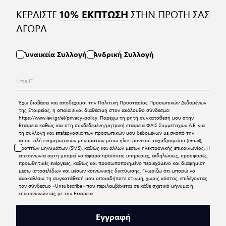
ΚΕΡΔΙΣΤΕ
ΣΤΗΝ ΠΡΩΤΗ ΣΑΣ
10% ΕΚΠΤΩΣΗ
ΑΓΟΡΑ
Γυναικεία Συλλογή
Ανδρική Συλλογή
Έχω διαβάσει και αποδέχομαι την
Πολιτική Προστασίας Προσωπικών Δεδομένων
της Εταιρείας, η οποία είναι διαθέσιμη στον ακόλουθο σύνδεσμο:
https://www.levi.gr/el/privacy-policy
. Παρέχω τη ρητή συγκατάθεσή μου στην
Εταιρεία καθώς και στη συνδεδεμένη/μητρική εταιρεία ΦΑΙΣ Συμμετοχών Α.Ε. για
τη συλλογή και επεξεργασία των προσωπικών μου δεδομένων με σκοπό την
αποστολή ενημερωτικών μηνυμάτων μέσω ηλεκτρονικού ταχυδρομείου (email),
γραπτών μηνυμάτων (SMS), καθώς και άλλων μέσων ηλεκτρονικής επικοινωνίας. Η
επικοινωνία αυτή μπορεί να αφορά προϊόντα, υπηρεσίες, εκδηλώσεις, προσφορές,
προωθητικές ενέργειες, καθώς και προσωποποιημένο περιεχόμενο και διαφήμιση
μέσω ιστοσελίδων και μέσων κοινωνικής δικτύωσης. Γνωρίζω ότι μπορώ να
ανακαλέσω τη συγκατάθεσή μου οποιαδήποτε στιγμή, χωρίς κόστος, επιλέγοντας
τον σύνδεσμο «Unsubscribe» που περιλαμβάνεται σε κάθε σχετικό μήνυμα ή
επικοινωνώντας με την Εταιρεία.
Εγγραφή