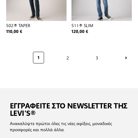
502® TAPER
511® SLIM
110,00 €
120,00 €
2
3
1
Σελίδα
Σελίδα
Διαβάζετε αυτή τη στιγμή τη σελίδα
ΕΓΓΡΑΦΕΙΤΕ ΣΤΟ NEWSLETTER ΤΗΣ
LEVI'S®
Ανακαλύψτε πρώτοι όλες τις νέες αφίξεις, μοναδικές
προσφορές και πολλά άλλα.