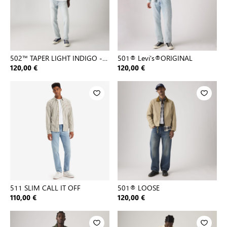
502™ TAPER LIGHT INDIGO -
501® Levi's®ORIGINAL
WORN IN
120,00 €
120,00 €
511 SLIM CALL IT OFF
501® LOOSE
110,00 €
120,00 €