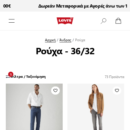
€
Δωρεάν Μεταφορικά με Αγορές άνω των 100€
Μετάβαση στο περιεχόμενο
Αρχική
/
Άνδρας
/
Ρούχα
Ρούχα - 36/32
1
73
Προϊόντα
Φίλτρα / Ταξινόμηση