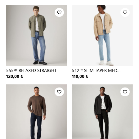
555® RELAXED STRAIGHT
512™ SLIM TAPER MED
INDIGO - WORN IN
120,00 €
110,00 €