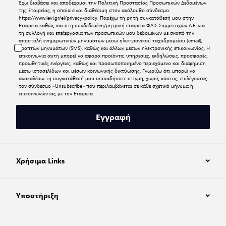
Έχω διαβάσει και αποδέχομαι την
Πολιτική Προστασίας Προσωπικών Δεδομένων
της Εταιρείας, η οποία είναι διαθέσιμη στον ακόλουθο σύνδεσμο:
https://www.levi.gr/el/privacy-policy
. Παρέχω τη ρητή συγκατάθεσή μου στην
Εταιρεία καθώς και στη συνδεδεμένη/μητρική εταιρεία ΦΑΙΣ Συμμετοχών Α.Ε. για
τη συλλογή και επεξεργασία των προσωπικών μου δεδομένων με σκοπό την
αποστολή ενημερωτικών μηνυμάτων μέσω ηλεκτρονικού ταχυδρομείου (email),
γραπτών μηνυμάτων (SMS), καθώς και άλλων μέσων ηλεκτρονικής επικοινωνίας. Η
επικοινωνία αυτή μπορεί να αφορά προϊόντα, υπηρεσίες, εκδηλώσεις, προσφορές,
προωθητικές ενέργειες, καθώς και προσωποποιημένο περιεχόμενο και διαφήμιση
μέσω ιστοσελίδων και μέσων κοινωνικής δικτύωσης. Γνωρίζω ότι μπορώ να
ανακαλέσω τη συγκατάθεσή μου οποιαδήποτε στιγμή, χωρίς κόστος, επιλέγοντας
τον σύνδεσμο «Unsubscribe» που περιλαμβάνεται σε κάθε σχετικό μήνυμα ή
επικοινωνώντας με την Εταιρεία.
Εγγραφή
Χρήσιμα Links
Υποστήριξη