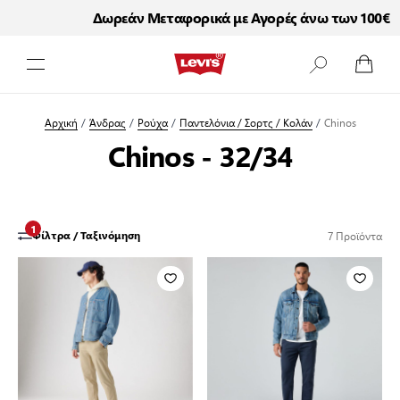
Δωρεάν Μεταφορικά με Αγορές άνω των 100€
Μετάβαση στο περιεχόμενο
Αρχική
/
Άνδρας
/
Ρούχα
/
Παντελόνια / Σορτς / Κολάν
/
Chinos
Chinos - 32/34
1
7
Προϊόντα
Φίλτρα / Ταξινόμηση