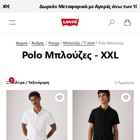
00€
Δωρεάν Μεταφορικά με Αγορές άνω των 100
Μετάβαση στο περιεχόμενο
Αρχική
/
Άνδρας
/
Ρούχα
/
Μπλούζες / T-shirt
/
Polo Μπλούζες
Polo Μπλούζες - XXL
1
5
Προϊόντα
Φίλτρα / Ταξινόμηση