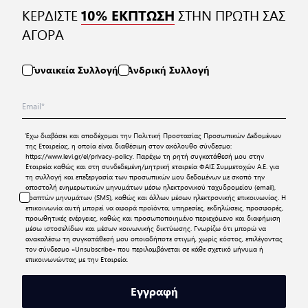
ΚΕΡΔΙΣΤΕ
ΣΤΗΝ ΠΡΩΤΗ ΣΑΣ
10% ΕΚΠΤΩΣΗ
ΑΓΟΡΑ
Γυναικεία Συλλογή
Ανδρική Συλλογή
Έχω διαβάσει και αποδέχομαι την
Πολιτική Προστασίας Προσωπικών Δεδομένων
της Εταιρείας, η οποία είναι διαθέσιμη στον ακόλουθο σύνδεσμο:
https://www.levi.gr/el/privacy-policy
. Παρέχω τη ρητή συγκατάθεσή μου στην
Εταιρεία καθώς και στη συνδεδεμένη/μητρική εταιρεία ΦΑΙΣ Συμμετοχών Α.Ε. για
τη συλλογή και επεξεργασία των προσωπικών μου δεδομένων με σκοπό την
αποστολή ενημερωτικών μηνυμάτων μέσω ηλεκτρονικού ταχυδρομείου (email),
γραπτών μηνυμάτων (SMS), καθώς και άλλων μέσων ηλεκτρονικής επικοινωνίας. Η
επικοινωνία αυτή μπορεί να αφορά προϊόντα, υπηρεσίες, εκδηλώσεις, προσφορές,
προωθητικές ενέργειες, καθώς και προσωποποιημένο περιεχόμενο και διαφήμιση
μέσω ιστοσελίδων και μέσων κοινωνικής δικτύωσης. Γνωρίζω ότι μπορώ να
ανακαλέσω τη συγκατάθεσή μου οποιαδήποτε στιγμή, χωρίς κόστος, επιλέγοντας
τον σύνδεσμο «Unsubscribe» που περιλαμβάνεται σε κάθε σχετικό μήνυμα ή
επικοινωνώντας με την Εταιρεία.
Εγγραφή