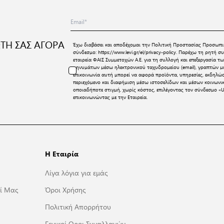
ΤΗ ΣΑΣ ΑΓΟΡΑ
Έχω διαβάσει και αποδέχομαι την
Πολιτική Προστασίας Προσωπι
σύνδεσμο:
https://www.levi.gr/el/privacy-policy
. Παρέχω τη ρητή συ
εταιρεία ΦΑΙΣ Συμμετοχών Α.Ε. για τη συλλογή και επεξεργασία
μηνυμάτων μέσω ηλεκτρονικού ταχυδρομείου (email), γραπτών μη
επικοινωνία αυτή μπορεί να αφορά προϊόντα, υπηρεσίες, εκδηλώ
περιεχόμενο και διαφήμιση μέσω ιστοσελίδων και μέσων κοινων
οποιαδήποτε στιγμή, χωρίς κόστος, επιλέγοντας τον σύνδεσμο «U
επικοινωνώντας με την Εταιρεία.
Η Εταιρία
Λίγα λόγια για εμάς
ί Μας
Όροι Χρήσης
Πολιτική Απορρήτου
Γενικοί Οροι Συναλλαγών