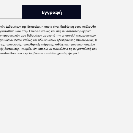
Εγγραφή
κών Δεδομένων
της Εταιρείας, η οποία είναι διαθέσιμη στον ακόλουθο
γκατάθεσή μου στην Εταιρεία καθώς και στη συνδεδεμένη/μητρική
 των προσωπικών μου δεδομένων με σκοπό την αποστολή ενημερωτικών
νυμάτων (SMS), καθώς και άλλων μέσων ηλεκτρονικής επικοινωνίας. Η
σεις, προσφορές, προωθητικές ενέργειες, καθώς και προσωποποιημένο
ικής δικτύωσης. Γνωρίζω ότι μπορώ να ανακαλέσω τη συγκατάθεσή μου
nsubscribe» που περιλαμβάνεται σε κάθε σχετικό μήνυμα ή