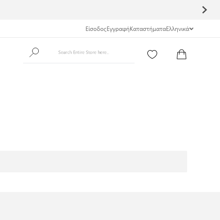
Είσοδος
Εγγραφή
Καταστήματα
Ελληνικά
Search Entire Store here...