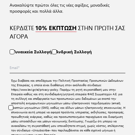
Ανακαλύψτε πρώτοι όλες τις νέες αφίξεις, μοναδικές
προσφορές και πολλά άλλα.
ΚΕΡΔΙΣΤΕ
ΣΤΗΝ ΠΡΩΤΗ ΣΑΣ
10% ΕΚΠΤΩΣΗ
ΑΓΟΡΑ
Γυναικεία Συλλογή
Ανδρική Συλλογή
Έχω διαβάσει και αποδέχομαι την
Πολιτική Προστασίας Προσωπικών Δεδομένων
της Εταιρείας, η οποία είναι διαθέσιμη στον ακόλουθο σύνδεσμο:
https://www.levi.gr/el/privacy-policy
. Παρέχω τη ρητή συγκατάθεσή μου στην
Εταιρεία καθώς και στη συνδεδεμένη/μητρική εταιρεία ΦΑΙΣ Συμμετοχών Α.Ε. για
τη συλλογή και επεξεργασία των προσωπικών μου δεδομένων με σκοπό την
αποστολή ενημερωτικών μηνυμάτων μέσω ηλεκτρονικού ταχυδρομείου (email),
γραπτών μηνυμάτων (SMS), καθώς και άλλων μέσων ηλεκτρονικής επικοινωνίας. Η
επικοινωνία αυτή μπορεί να αφορά προϊόντα, υπηρεσίες, εκδηλώσεις, προσφορές,
προωθητικές ενέργειες, καθώς και προσωποποιημένο περιεχόμενο και διαφήμιση
μέσω ιστοσελίδων και μέσων κοινωνικής δικτύωσης. Γνωρίζω ότι μπορώ να
ανακαλέσω τη συγκατάθεσή μου οποιαδήποτε στιγμή, χωρίς κόστος, επιλέγοντας
τον σύνδεσμο «Unsubscribe» που περιλαμβάνεται σε κάθε σχετικό μήνυμα ή
επικοινωνώντας με την Εταιρεία.