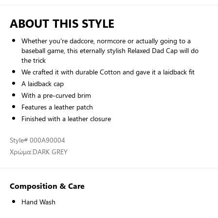
ABOUT THIS STYLE
Whether you're dadcore, normcore or actually going to a
baseball game, this eternally stylish Relaxed Dad Cap will do
the trick
We crafted it with durable Cotton and gave it a laidback fit
A laidback cap
With a pre-curved brim
Features a leather patch
Finished with a leather closure
Style
# 000A90004
Χρώμα:
DARK GREY
Composition & Care
Hand Wash