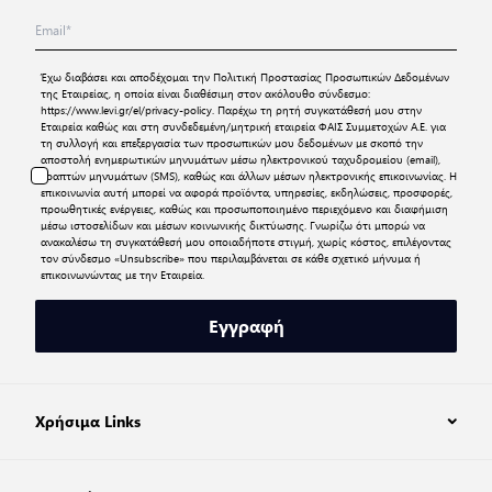
Έχω διαβάσει και αποδέχομαι την
Πολιτική Προστασίας Προσωπικών Δεδομένων
της Εταιρείας, η οποία είναι διαθέσιμη στον ακόλουθο σύνδεσμο:
https://www.levi.gr/el/privacy-policy
. Παρέχω τη ρητή συγκατάθεσή μου στην
Εταιρεία καθώς και στη συνδεδεμένη/μητρική εταιρεία ΦΑΙΣ Συμμετοχών Α.Ε. για
τη συλλογή και επεξεργασία των προσωπικών μου δεδομένων με σκοπό την
αποστολή ενημερωτικών μηνυμάτων μέσω ηλεκτρονικού ταχυδρομείου (email),
γραπτών μηνυμάτων (SMS), καθώς και άλλων μέσων ηλεκτρονικής επικοινωνίας. Η
επικοινωνία αυτή μπορεί να αφορά προϊόντα, υπηρεσίες, εκδηλώσεις, προσφορές,
προωθητικές ενέργειες, καθώς και προσωποποιημένο περιεχόμενο και διαφήμιση
μέσω ιστοσελίδων και μέσων κοινωνικής δικτύωσης. Γνωρίζω ότι μπορώ να
ανακαλέσω τη συγκατάθεσή μου οποιαδήποτε στιγμή, χωρίς κόστος, επιλέγοντας
τον σύνδεσμο «Unsubscribe» που περιλαμβάνεται σε κάθε σχετικό μήνυμα ή
επικοινωνώντας με την Εταιρεία.
Εγγραφή
Χρήσιμα Links