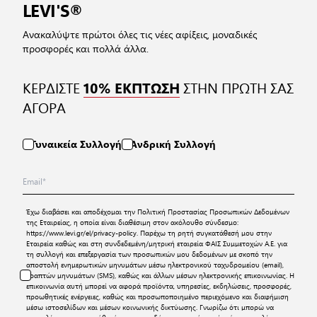
LEVI'S®
Ανακαλύψτε πρώτοι όλες τις νέες αφίξεις, μοναδικές
προσφορές και πολλά άλλα.
ΚΕΡΔΙΣΤΕ
ΣΤΗΝ ΠΡΩΤΗ ΣΑΣ
10% ΕΚΠΤΩΣΗ
ΑΓΟΡΑ
Γυναικεία Συλλογή
Ανδρική Συλλογή
Έχω διαβάσει και αποδέχομαι την
Πολιτική Προστασίας Προσωπικών Δεδομένων
της Εταιρείας, η οποία είναι διαθέσιμη στον ακόλουθο σύνδεσμο:
https://www.levi.gr/el/privacy-policy
. Παρέχω τη ρητή συγκατάθεσή μου στην
Εταιρεία καθώς και στη συνδεδεμένη/μητρική εταιρεία ΦΑΙΣ Συμμετοχών Α.Ε. για
τη συλλογή και επεξεργασία των προσωπικών μου δεδομένων με σκοπό την
αποστολή ενημερωτικών μηνυμάτων μέσω ηλεκτρονικού ταχυδρομείου (email),
γραπτών μηνυμάτων (SMS), καθώς και άλλων μέσων ηλεκτρονικής επικοινωνίας. Η
επικοινωνία αυτή μπορεί να αφορά προϊόντα, υπηρεσίες, εκδηλώσεις, προσφορές,
προωθητικές ενέργειες, καθώς και προσωποποιημένο περιεχόμενο και διαφήμιση
μέσω ιστοσελίδων και μέσων κοινωνικής δικτύωσης. Γνωρίζω ότι μπορώ να