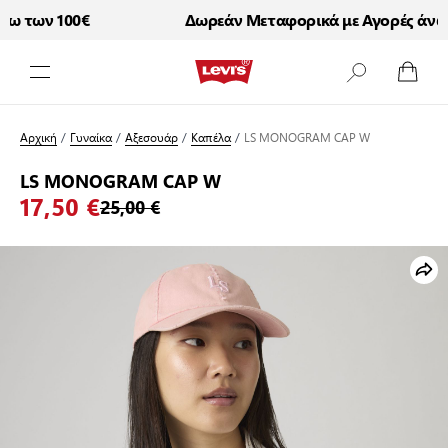
 των 100€
Δωρεάν Μεταφορικά με Αγορές άνω τ
Μετάβαση στο περιεχόμενο
Αρχική
/
Γυναίκα
/
Αξεσουάρ
/
Καπέλα
/
LS MONOGRAM CAP W
LS MONOGRAM CAP W
17,50 €
25,00 €