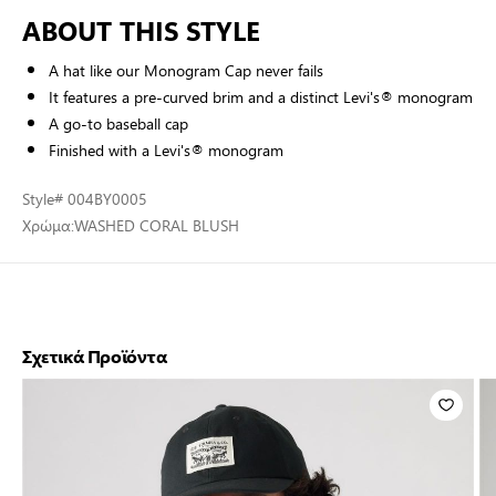
ABOUT THIS STYLE
A hat like our Monogram Cap never fails
It features a pre-curved brim and a distinct Levi's® monogram
A go-to baseball cap
Finished with a Levi's® monogram
Style
# 004BY0005
Χρώμα:
WASHED CORAL BLUSH
Σχετικά Προϊόντα