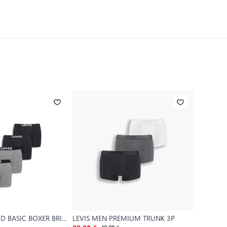
ID BASIC BOXER BRIEF
LEVIS MEN PREMIUM TRUNK 3P
LEVIS ME