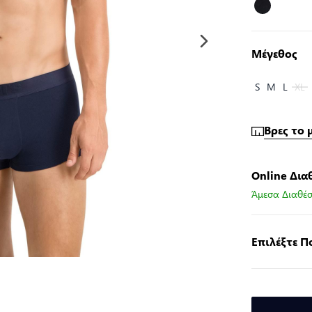
Μέγεθος
S
M
L
XL
Βρες το 
Online Δια
Άμεσα Διαθέσ
Επιλέξτε 