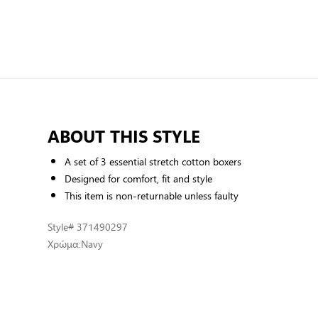
ABOUT THIS STYLE
A set of 3 essential stretch cotton boxers
Designed for comfort, fit and style
This item is non-returnable unless faulty
Style
# 371490297
Χρώμα:
Navy