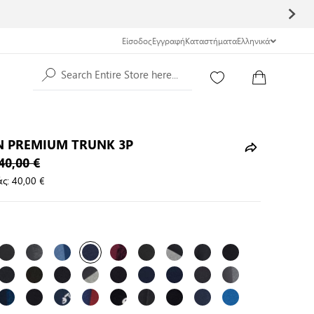
Είσοδος
Εγγραφή
Καταστήματα
Ελληνικά
Search Entire Store here...
N PREMIUM TRUNK 3P
40,00 €
ς:
40,00 €