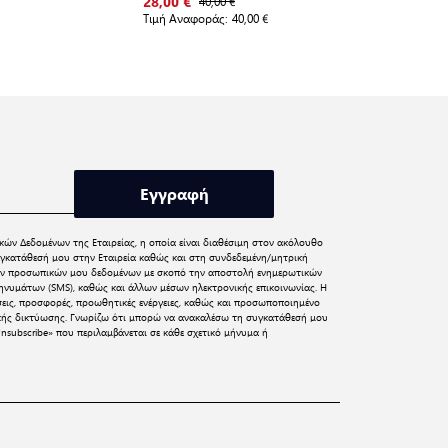
COM
40,00 €
3
28,00 €
27,99 €
Τιμή Αναφοράς:
40,00 €
Τιμή Αναφο
Εγγραφή
κών Δεδομένων
της Εταιρείας, η οποία είναι διαθέσιμη στον ακόλουθο
γκατάθεσή μου στην Εταιρεία καθώς και στη συνδεδεμένη/μητρική
 των προσωπικών μου δεδομένων με σκοπό την αποστολή ενημερωτικών
νυμάτων (SMS), καθώς και άλλων μέσων ηλεκτρονικής επικοινωνίας. Η
σεις, προσφορές, προωθητικές ενέργειες, καθώς και προσωποποιημένο
ικής δικτύωσης. Γνωρίζω ότι μπορώ να ανακαλέσω τη συγκατάθεσή μου
nsubscribe» που περιλαμβάνεται σε κάθε σχετικό μήνυμα ή