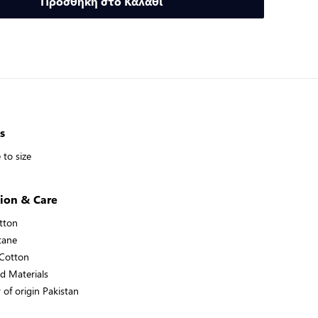
Προσθήκη στο Καλάθι
s
e to size
ion & Care
tton
tane
 Cotton
d Materials
 of origin Pakistan