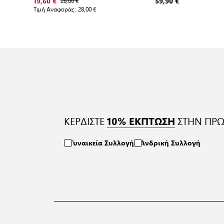
BRIEF 2P
28,00 €
BRIEF 6P ECOM
19,60 €
59,90 €
Τιμή Αναφοράς:
28,00 €
ΚΕΡΔΙΣΤΕ
ΣΤΗΝ ΠΡΩ
10% ΕΚΠΤΩΣΗ
Γυναικεία Συλλογή
Ανδρική Συλλογή