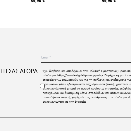
BRIEF 6P ECOM
ORG CO 4P E
59,90 €
49,90 €
ΤΗ ΣΑΣ ΑΓΟΡΑ
Έχω διαβάσει και αποδέχομαι την
Πολιτική Προστασίας Προσωπι
σύνδεσμο:
https://www.levi.gr/el/privacy-policy
. Παρέχω τη ρητή συ
εταιρεία ΦΑΙΣ Συμμετοχών Α.Ε. για τη συλλογή και επεξεργασία
μηνυμάτων μέσω ηλεκτρονικού ταχυδρομείου (email), γραπτών μη
επικοινωνία αυτή μπορεί να αφορά προϊόντα, υπηρεσίες, εκδηλώ
περιεχόμενο και διαφήμιση μέσω ιστοσελίδων και μέσων κοινων
οποιαδήποτε στιγμή, χωρίς κόστος, επιλέγοντας τον σύνδεσμο «U
επικοινωνώντας με την Εταιρεία.