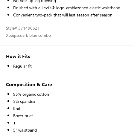
No ride-up leg opening
Finished with a Levi's® logo-emblazoned elastic waistband
Convenient two-pack that will last season after season
Style
# 371490621
Χρώμα:
dark blue combo
How it Fits
Regular fit
Composition & Care
95% organic cotton
5% spandex
Knit
Boxer brief
1
5" waistband