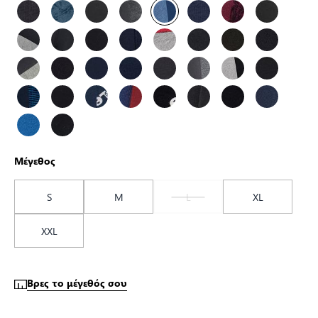
Μέγεθος
S
M
L
XL
XXL
Βρες το μέγεθός σου