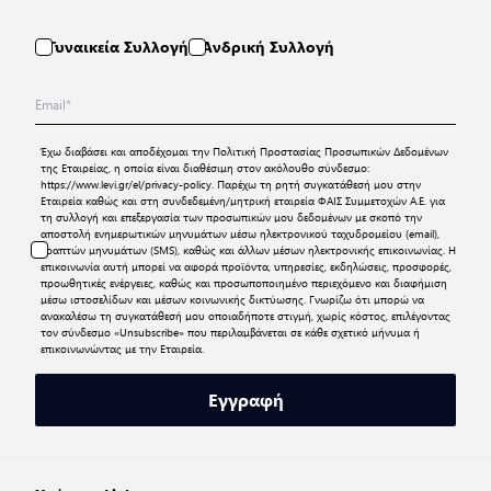
Γυναικεία Συλλογή
Ανδρική Συλλογή
Έχω διαβάσει και αποδέχομαι την
Πολιτική Προστασίας Προσωπικών Δεδομένων
της Εταιρείας, η οποία είναι διαθέσιμη στον ακόλουθο σύνδεσμο:
https://www.levi.gr/el/privacy-policy
. Παρέχω τη ρητή συγκατάθεσή μου στην
Εταιρεία καθώς και στη συνδεδεμένη/μητρική εταιρεία ΦΑΙΣ Συμμετοχών Α.Ε. για
τη συλλογή και επεξεργασία των προσωπικών μου δεδομένων με σκοπό την
αποστολή ενημερωτικών μηνυμάτων μέσω ηλεκτρονικού ταχυδρομείου (email),
γραπτών μηνυμάτων (SMS), καθώς και άλλων μέσων ηλεκτρονικής επικοινωνίας. Η
επικοινωνία αυτή μπορεί να αφορά προϊόντα, υπηρεσίες, εκδηλώσεις, προσφορές,
προωθητικές ενέργειες, καθώς και προσωποποιημένο περιεχόμενο και διαφήμιση
μέσω ιστοσελίδων και μέσων κοινωνικής δικτύωσης. Γνωρίζω ότι μπορώ να
ανακαλέσω τη συγκατάθεσή μου οποιαδήποτε στιγμή, χωρίς κόστος, επιλέγοντας
τον σύνδεσμο «Unsubscribe» που περιλαμβάνεται σε κάθε σχετικό μήνυμα ή
επικοινωνώντας με την Εταιρεία.
Εγγραφή