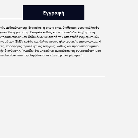
Εγγραφή
κών Δεδομένων
της Εταιρείας, η οποία είναι διαθέσιμη στον ακόλουθο
γκατάθεσή μου στην Εταιρεία καθώς και στη συνδεδεμένη/μητρική
 των προσωπικών μου δεδομένων με σκοπό την αποστολή ενημερωτικών
νυμάτων (SMS), καθώς και άλλων μέσων ηλεκτρονικής επικοινωνίας. Η
σεις, προσφορές, προωθητικές ενέργειες, καθώς και προσωποποιημένο
ικής δικτύωσης. Γνωρίζω ότι μπορώ να ανακαλέσω τη συγκατάθεσή μου
nsubscribe» που περιλαμβάνεται σε κάθε σχετικό μήνυμα ή