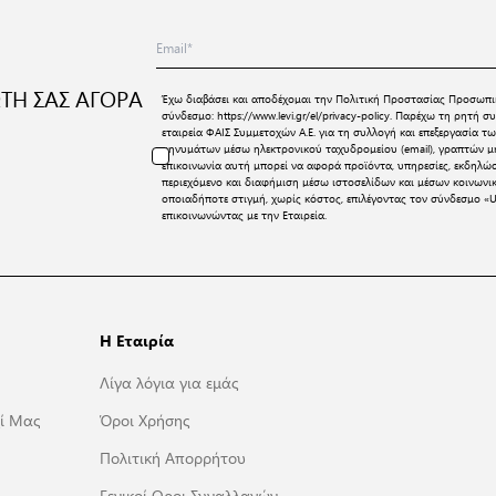
ΤΗ ΣΑΣ ΑΓΟΡΑ
Έχω διαβάσει και αποδέχομαι την
Πολιτική Προστασίας Προσωπι
σύνδεσμο:
https://www.levi.gr/el/privacy-policy
. Παρέχω τη ρητή συ
εταιρεία ΦΑΙΣ Συμμετοχών Α.Ε. για τη συλλογή και επεξεργασία
μηνυμάτων μέσω ηλεκτρονικού ταχυδρομείου (email), γραπτών μη
επικοινωνία αυτή μπορεί να αφορά προϊόντα, υπηρεσίες, εκδηλώ
περιεχόμενο και διαφήμιση μέσω ιστοσελίδων και μέσων κοινων
οποιαδήποτε στιγμή, χωρίς κόστος, επιλέγοντας τον σύνδεσμο «U
επικοινωνώντας με την Εταιρεία.
Η Εταιρία
Λίγα λόγια για εμάς
ί Μας
Όροι Χρήσης
Πολιτική Απορρήτου
Γενικοί Οροι Συναλλαγών